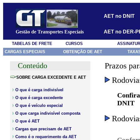
AET no DNIT
Gestão de Transportes Especiais
AET no DER-P
-------
TABELAS DE FRETE
CURSOS
ASSINATU
CARGAS ESPECIAIS
OBTENÇÃO DE AET
TAXAS
Prazos par
Conteúdo
SOBRE CARGA EXCEDENTE E AET
Rodovias
O que é carga indivisível
Confir
O que é carga excedente
DNIT
O que é veículo especial
O que carga indivisível composta
Rodovias
O que é AET
Cargas que precisam de AET
Como é o requerimento da AET