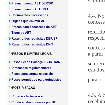
Conform
Preenchimento AET DER/SP
Preenchimento AET DNIT
4.4. No
Documentos necessários
concess
Órgãos que emitem AET
Prazos para concessão da AET
referid
Tipos de AET
respect
Resumo dos requisitos DER/SP
Resumo dos requisitos DNIT
concess
a partir
PESOS E LIMITES LEGAIS
Pesos Lei da Balança - CONTRAN
seu rec
Dimensões regulamentares
estudos
Pesos para cargas especiais
para os
Pesos permitidos para guindastes
ROTEIRIZAÇÃO
4.5. A 
Como é a Roteirização
recebim
Condição das rodovias por UF