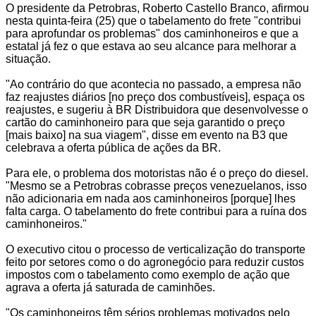
O presidente da Petrobras, Roberto Castello Branco, afirmou
nesta quinta-feira (25) que o tabelamento do frete "contribui
para aprofundar os problemas" dos caminhoneiros e que a
estatal já fez o que estava ao seu alcance para melhorar a
situação.
"Ao contrário do que acontecia no passado, a empresa não
faz reajustes diários [no preço dos combustíveis], espaça os
reajustes, e sugeriu à BR Distribuidora que desenvolvesse o
cartão do caminhoneiro para que seja garantido o preço
[mais baixo] na sua viagem", disse em evento na B3 que
celebrava a oferta pública de ações da BR.
Para ele, o problema dos motoristas não é o preço do diesel.
"Mesmo se a Petrobras cobrasse preços venezuelanos, isso
não adicionaria em nada aos caminhoneiros [porque] lhes
falta carga. O tabelamento do frete contribui para a ruína dos
caminhoneiros."
O executivo citou o processo de verticalização do transporte
feito por setores como o do agronegócio para reduzir custos
impostos com o tabelamento como exemplo de ação que
agrava a oferta já saturada de caminhões.
"Os caminhoneiros têm sérios problemas motivados pelo