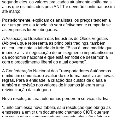
segundo eles, os valores praticados atualmente estão mais
altos que os indicados pela ANTT e deverão continuar assim
até março.
Posteriormente, explicam os analistas, os preços tendem a
cair um pouco e a tabela só será efetivamente cumprida se
as empresas forem obrigadas.
A Associação Brasileira das Indústrias de Óleos Vegetais
(Abiove), que representa as principais tradings, também
criticou, em nota, a tabela do frete. “Essa é uma medida que
impede a livre negociação de um segmento importantíssimo
da economia nacional e que está em total de desarmonia
com o procedimento liberal do atual governo”.
A Confederação Nacional dos Transportadores Autônomos
emitiu um comunicado avaliando de forma positiva as novas
regras. Para a entidade, a criação dos custos de diária e
também a revisão nos valores de insumos já eram uma
reivindicação da categoria.
Nova resolução fará autônomos perderem serviço, diz Ivar
“Junto com essa nova tabela, saiu resolução que obriga as
empresas a emitir um documento chamado CIOT, que tem
um custo para os embarcadores quando eles vão efetuar o