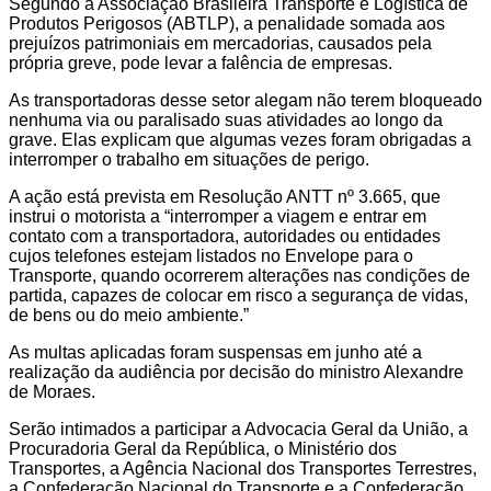
Segundo a Associação Brasileira Transporte e Logística de
Produtos Perigosos (ABTLP), a penalidade somada aos
prejuízos patrimoniais em mercadorias, causados pela
própria greve, pode levar a falência de empresas.
As transportadoras desse setor alegam não terem bloqueado
nenhuma via ou paralisado suas atividades ao longo da
grave. Elas explicam que algumas vezes foram obrigadas a
interromper o trabalho em situações de perigo.
A ação está prevista em Resolução ANTT nº 3.665, que
instrui o motorista a “interromper a viagem e entrar em
contato com a transportadora, autoridades ou entidades
cujos telefones estejam listados no Envelope para o
Transporte, quando ocorrerem alterações nas condições de
partida, capazes de colocar em risco a segurança de vidas,
de bens ou do meio ambiente.”
As multas aplicadas foram suspensas em junho até a
realização da audiência por decisão do ministro Alexandre
de Moraes.
Serão intimados a participar a Advocacia Geral da União, a
Procuradoria Geral da República, o Ministério dos
Transportes, a Agência Nacional dos Transportes Terrestres,
a Confederação Nacional do Transporte e a Confederação