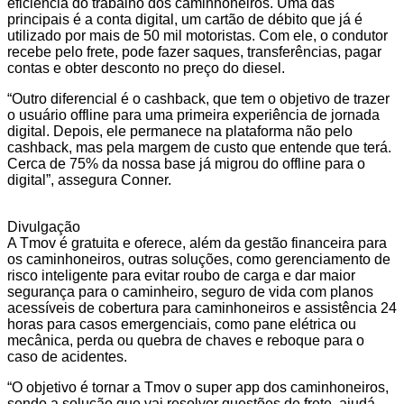
eficiência do trabalho dos caminhoneiros. Uma das
principais é a conta digital, um cartão de débito que já é
utilizado por mais de 50 mil motoristas. Com ele, o condutor
recebe pelo frete, pode fazer saques, transferências, pagar
contas e obter desconto no preço do diesel.
“Outro diferencial é o cashback, que tem o objetivo de trazer
o usuário offline para uma primeira experiência de jornada
digital. Depois, ele permanece na plataforma não pelo
cashback, mas pela margem de custo que entende que terá.
Cerca de 75% da nossa base já migrou do offline para o
digital”, assegura Conner.
Divulgação
A Tmov é gratuita e oferece, além da gestão financeira para
os caminhoneiros, outras soluções, como gerenciamento de
risco inteligente para evitar roubo de carga e dar maior
segurança para o caminheiro, seguro de vida com planos
acessíveis de cobertura para caminhoneiros e assistência 24
horas para casos emergenciais, como pane elétrica ou
mecânica, perda ou quebra de chaves e reboque para o
caso de acidentes.
“O objetivo é tornar a Tmov o super app dos caminhoneiros,
sendo a solução que vai resolver questões de frete, ajudá-