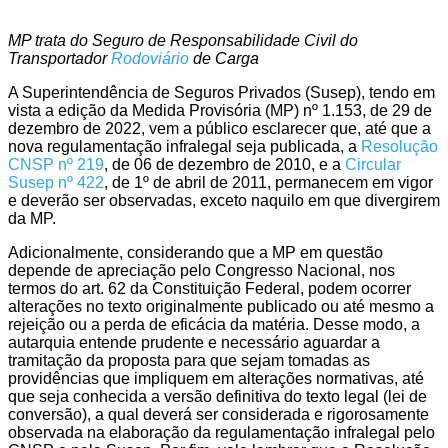
MP trata do Seguro de Responsabilidade Civil do
Transportador
Rodoviário
de Carga
A Superintendência de Seguros Privados (Susep), tendo em
vista a edição da Medida Provisória (MP) nº 1.153, de 29 de
dezembro de 2022, vem a público esclarecer que, até que a
nova regulamentação infralegal seja publicada, a
Resolução
CNSP nº 219
,
de 06 de dezembro de 2010, e a
Circular
Susep nº 422
, de 1º de abril de 2011, permanecem em vigor
e deverão ser observadas, exceto naquilo em que divergirem
da MP.
Adicionalmente, considerando que a MP em questão
depende de apreciação pelo Congresso Nacional, nos
termos do art. 62 da Constituição Federal, podem ocorrer
alterações no texto originalmente publicado ou até mesmo a
rejeição ou a perda de eficácia da matéria. Desse modo, a
autarquia entende prudente e necessário aguardar a
tramitação da proposta para que sejam tomadas as
providências que impliquem em alterações normativas, até
que seja conhecida a versão definitiva do texto legal (lei de
conversão), a qual deverá ser considerada e rigorosamente
observada na elaboração da regulamentação infralegal pelo