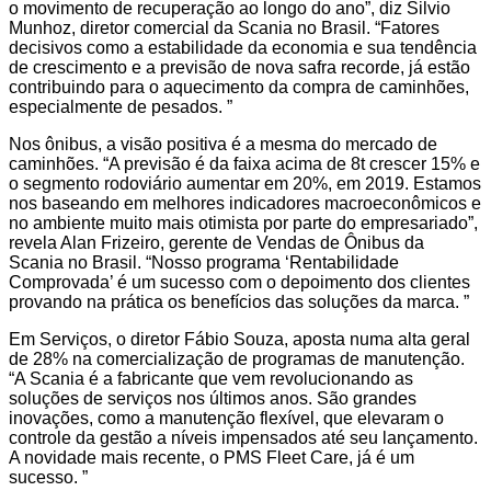
o movimento de recuperação ao longo do ano”, diz Silvio
Munhoz, diretor comercial da Scania no Brasil. “Fatores
decisivos como a estabilidade da economia e sua tendência
de crescimento e a previsão de nova safra recorde, já estão
contribuindo para o aquecimento da compra de caminhões,
especialmente de pesados. ”
Nos ônibus, a visão positiva é a mesma do mercado de
caminhões. “A previsão é da faixa acima de 8t crescer 15% e
o segmento rodoviário aumentar em 20%, em 2019. Estamos
nos baseando em melhores indicadores macroeconômicos e
no ambiente muito mais otimista por parte do empresariado”,
revela Alan Frizeiro, gerente de Vendas de Ônibus da
Scania no Brasil. “Nosso programa ‘Rentabilidade
Comprovada’ é um sucesso com o depoimento dos clientes
provando na prática os benefícios das soluções da marca. ”
Em Serviços, o diretor Fábio Souza, aposta numa alta geral
de 28% na comercialização de programas de manutenção.
“A Scania é a fabricante que vem revolucionando as
soluções de serviços nos últimos anos. São grandes
inovações, como a manutenção flexível, que elevaram o
controle da gestão a níveis impensados até seu lançamento.
A novidade mais recente, o PMS Fleet Care, já é um
sucesso. ”