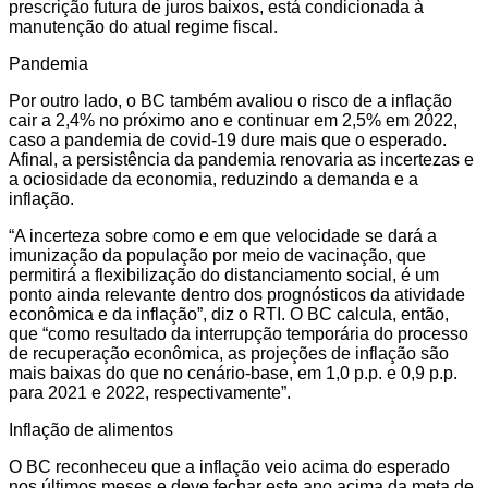
prescrição futura de juros baixos, está condicionada à
manutenção do atual regime fiscal.
Pandemia
Por outro lado, o BC também avaliou o risco de a inflação
cair a 2,4% no próximo ano e continuar em 2,5% em 2022,
caso a pandemia de covid-19 dure mais que o esperado.
Afinal, a persistência da pandemia renovaria as incertezas e
a ociosidade da economia, reduzindo a demanda e a
inflação.
“A incerteza sobre como e em que velocidade se dará a
imunização da população por meio de vacinação, que
permitirá a flexibilização do distanciamento social, é um
ponto ainda relevante dentro dos prognósticos da atividade
econômica e da inflação”, diz o RTI. O BC calcula, então,
que “como resultado da interrupção temporária do processo
de recuperação econômica, as projeções de inflação são
mais baixas do que no cenário-base, em 1,0 p.p. e 0,9 p.p.
para 2021 e 2022, respectivamente”.
Inflação de alimentos
O BC reconheceu que a inflação veio acima do esperado
nos últimos meses e deve fechar este ano acima da meta de