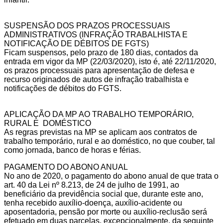
SUSPENSÃO DOS PRAZOS PROCESSUAIS
ADMINISTRATIVOS (INFRAÇÃO TRABALHISTA E
NOTIFICAÇÃO DE DÉBITOS DE FGTS)
Ficam suspensos, pelo prazo de 180 dias, contados da
entrada em vigor da MP (22/03/2020), isto é, até 22/11/2020,
os prazos processuais para apresentação de defesa e
recurso originados de autos de infração trabalhista e
notificações de débitos do FGTS.
APLICAÇÃO DA MP AO TRABALHO TEMPORÁRIO,
RURAL E DOMÉSTICO
As regras previstas na MP se aplicam aos contratos de
trabalho temporário, rural e ao doméstico, no que couber, tal
como jornada, banco de horas e férias.
PAGAMENTO DO ABONO ANUAL
No ano de 2020, o pagamento do abono anual de que trata o
art. 40 da Lei nº 8.213, de 24 de julho de 1991, ao
beneficiário da previdência social que, durante este ano,
tenha recebido auxílio-doença, auxílio-acidente ou
aposentadoria, pensão por morte ou auxílio-reclusão será
efetuado em duas parcelas, excepcionalmente, da seguinte