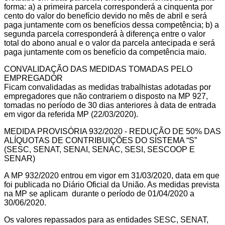
forma: a) a primeira parcela corresponderá a cinquenta por
cento do valor do benefício devido no mês de abril e será
paga juntamente com os benefícios dessa competência; b) a
segunda parcela corresponderá à diferença entre o valor
total do abono anual e o valor da parcela antecipada e será
paga juntamente com os benefício da competência maio.
CONVALIDAÇÃO DAS MEDIDAS TOMADAS PELO
EMPREGADOR
Ficam convalidadas as medidas trabalhistas adotadas por
empregadores que não contrariem o disposto na MP 927,
tomadas no período de 30 dias anteriores à data de entrada
em vigor da referida MP (22/03/2020).
MEDIDA PROVISÓRIA 932/2020 - REDUÇÃO DE 50% DAS
ALÍQUOTAS DE CONTRIBUIÇÕES DO SISTEMA “S”
(SESC, SENAT, SENAI, SENAC, SESI, SESCOOP E
SENAR)
A MP 932/2020 entrou em vigor em 31/03/2020, data em que
foi publicada no Diário Oficial da União. As medidas prevista
na MP se aplicam durante o período de 01/04/2020 a
30/06/2020.
Os valores repassados para as entidades SESC, SENAT,