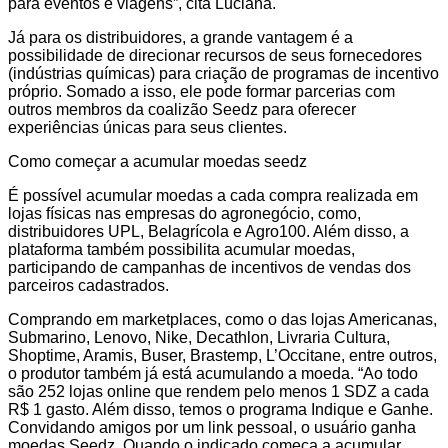
para eventos e viagens”, cita Luciana.
Já para os distribuidores, a grande vantagem é a
possibilidade de direcionar recursos de seus fornecedores
(indústrias químicas) para criação de programas de incentivo
próprio. Somado a isso, ele pode formar parcerias com
outros membros da coalizão Seedz para oferecer
experiências únicas para seus clientes.
Como começar a acumular moedas seedz
É possível acumular moedas a cada compra realizada em
lojas físicas nas empresas do agronegócio, como,
distribuidores UPL, Belagrícola e Agro100. Além disso, a
plataforma também possibilita acumular moedas,
participando de campanhas de incentivos de vendas dos
parceiros cadastrados.
Comprando em marketplaces, como o das lojas Americanas,
Submarino, Lenovo, Nike, Decathlon, Livraria Cultura,
Shoptime, Aramis, Buser, Brastemp, L’Occitane, entre outros,
o produtor também já está acumulando a moeda. “Ao todo
são 252 lojas online que rendem pelo menos 1 SDZ a cada
R$ 1 gasto. Além disso, temos o programa Indique e Ganhe.
Convidando amigos por um link pessoal, o usuário ganha
moedas Seedz. Quando o indicado começa a acumular