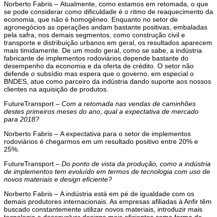
Norberto Fabris –
Atualmente, como estamos em retomada, o que
se pode considerar como dificuldade é o ritmo de reaquecimento da
economia, que não é homogêneo. Enquanto no setor de
agronegócios as operações andam bastante positivas, embaladas
pela safra, nos demais segmentos, como construção civil e
transporte e distribuição urbanos em geral, os resultados aparecem
mais timidamente. De um modo geral, como se sabe, a indústria
fabricante de implementos rodoviários depende bastante do
desempenho da economia e da oferta de crédito. O setor não
defende o subsídio mas espera que o governo, em especial o
BNDES, atue como parceiro da indústria dando suporte aos nossos
clientes na aquisição de produtos.
FutureTransport –
Com a retomada nas vendas de caminhões
destes primeiros meses do ano, qual a expectativa de mercado
para 2018?
Norberto Fabris –
A expectativa para o setor de implementos
rodoviários é chegarmos em um resultado positivo entre 20% e
25%.
FutureTransport –
Do ponto de vista da produção, como a indústria
de implementos tem evoluído em termos de tecnologia com uso de
novos materiais e design eficiente?
Norberto Fabris –
A indústria está em pé de igualdade com os
demais produtores internacionais. As empresas afiliadas à Anfir têm
buscado constantemente utilizar novos materiais, introduzir mais
tecnologia e desenvolver designs mais eficientes como forma de