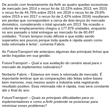
De acordo com levantamento da Anfir as quatro quedas sucessivas
de mercado (em 2014 o recuo foi de 10,22% sobre 2013; em 2015
o recuo foi de 44,76% sobre 2014; em 2016 o recuo foi de 29,8%
sobre 2015 e em 2017 o recuo foi de 2,42% sobre 2016) resultaram
em perdas que correspondem a cerca de dois terços do mercado
doméstico, considerando o total apurado em 2013. Na ocasião o
volume de emplacamentos chegou a 177.876 unidades, enquanto
no ano passado o total entregue ao mercado foi de 60.497
unidades. “Foram tempos muito difíceis e que estão sendo
superados aos poucos porque toda queda é rápida assim como
toda retomada é lenta”, comenta Fabris.
Ao
FutureTransport
ele antecipou algumas das principais linhas que
serão traçadas em sua gestão:
FutureTransport –
Qual a sua avaliação do cenário atual para o
mercado de implementos rodoviários?
Norberto Fabris –
Estamos em meio à retomada de mercado. É
importante lembrar que as comparações são feitas sobre bases
bem menores, mas mesmo assim a indústria está registrando
resultado positivo. Essa retomada não é rápida, mas será constante
até o final do ano.
FutureTransport –
Quais as principais dificuldades para os
implementadores e como a Anfir pretende se posicionar para
minimizar esses problemas?