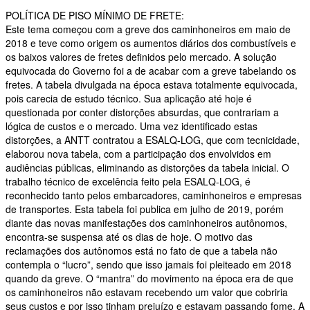
POLÍTICA DE PISO MÍNIMO DE FRETE:
Este tema começou com a greve dos caminhoneiros em maio de
2018 e teve como origem os aumentos diários dos combustíveis e
os baixos valores de fretes definidos pelo mercado. A solução
equivocada do Governo foi a de acabar com a greve tabelando os
fretes. A tabela divulgada na época estava totalmente equivocada,
pois carecia de estudo técnico. Sua aplicação até hoje é
questionada por conter distorções absurdas, que contrariam a
lógica de custos e o mercado. Uma vez identificado estas
distorções, a ANTT contratou a ESALQ-LOG, que com tecnicidade,
elaborou nova tabela, com a participação dos envolvidos em
audiências públicas, eliminando as distorções da tabela inicial. O
trabalho técnico de excelência feito pela ESALQ-LOG, é
reconhecido tanto pelos embarcadores, caminhoneiros e empresas
de transportes. Esta tabela foi publica em julho de 2019, porém
diante das novas manifestações dos caminhoneiros autônomos,
encontra-se suspensa até os dias de hoje. O motivo das
reclamações dos autônomos está no fato de que a tabela não
contempla o “lucro”, sendo que isso jamais foi pleiteado em 2018
quando da greve. O “mantra” do movimento na época era de que
os caminhoneiros não estavam recebendo um valor que cobriria
seus custos e por isso tinham prejuízo e estavam passando fome. A