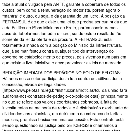
tabela atual divulgada pela ANTT, garante a cobertura de todos os
custos, bem como a remuneração do motorista, porém agora o
“mantra” é outro, ou seja, o da garantia de um lucro. A posição da
FETRANSUL é de que existe uma lei que precisa ser cumprida que
a da Política de Pisos Mínimos de Frete, porém consideramos
absurdo tabelarmos também o lucro, sendo este o resultado tão
somente da lei da oferta e da procura. A FETRANSUL está
totalmente alinhada com a posição do Ministro da Infraestrutura,
que já se manifestou contra qualquer tipo de intervenção do
governo no estabelecimento de preços, pois vivemos num país em
que existe a livre iniciativa e deve prevalecer as leis de mercado.
REDUÇÃO IMEDIATA DOS PEDÁGIOS NO POLO DE PELOTAS:
Há anos nosso setor participa desta luta contra os aditivos desta
concessão, eivada de ilegalidades
(https://www.pelotas.rs.leg.br/institucional/noticias/tcu-da-uniao-fara-
auditoria-nos-contratos-de-pedagio-do-polo-pelotas) principalmente
no que se refere aos valores exorbitantes cobrados, à falta de
investimentos na melhoria da rodovia e à distribuição exorbitante de
dividendos aos acionistas, em detrimento da cobrança de tarifas
módicas, premissa básica em uma concessão. Este contrato está
sendo questionado na justiça pelo SETCERGS e chamamos a