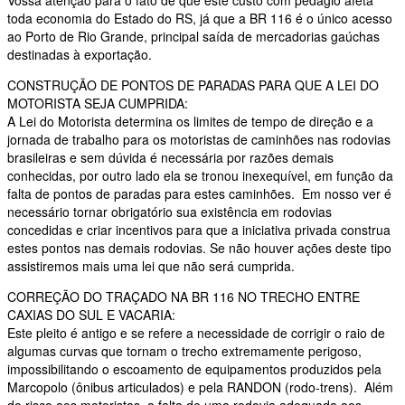
Vossa atenção para o fato de que este custo com pedágio afeta
toda economia do Estado do RS, já que a BR 116 é o único acesso
ao Porto de Rio Grande, principal saída de mercadorias gaúchas
destinadas à exportação.
CONSTRUÇÃO DE PONTOS DE PARADAS PARA QUE A LEI DO
MOTORISTA SEJA CUMPRIDA:
A Lei do Motorista determina os limites de tempo de direção e a
jornada de trabalho para os motoristas de caminhões nas rodovias
brasileiras e sem dúvida é necessária por razões demais
conhecidas, por outro lado ela se tronou inexequível, em função da
falta de pontos de paradas para estes caminhões. Em nosso ver é
necessário tornar obrigatório sua existência em rodovias
concedidas e criar incentivos para que a iniciativa privada construa
estes pontos nas demais rodovias. Se não houver ações deste tipo
assistiremos mais uma lei que não será cumprida.
CORREÇÃO DO TRAÇADO NA BR 116 NO TRECHO ENTRE
CAXIAS DO SUL E VACARIA:
Este pleito é antigo e se refere a necessidade de corrigir o raio de
algumas curvas que tornam o trecho extremamente perigoso,
impossibilitando o escoamento de equipamentos produzidos pela
Marcopolo (ônibus articulados) e pela RANDON (rodo-trens). Além