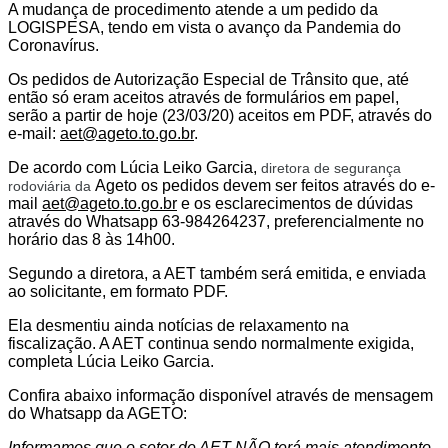
A mudança de procedimento atende a um pedido da
LOGISPESA, tendo em vista o avanço da Pandemia do
Coronavírus.
Os pedidos de Autorização Especial de Trânsito que, até
então só eram aceitos através de formulários em papel,
serão a partir de hoje (23/03/20) aceitos em PDF, através do
e-mail:
aet@ageto.to.go.br
.
De acordo com
Lúcia Leiko Garcia,
diretora de segurança
Ageto os pedidos devem ser feitos através do e-
rodoviária da
mail
aet@ageto.to.go.br
e os esclarecimentos de dúvidas
através do Whatsapp 63-984264237, preferencialmente no
horário das 8 às 14h00.
Segundo a diretora, a AET também será emitida, e enviada
ao solicitante, em formato PDF.
Ela desmentiu ainda notícias de relaxamento na
fiscalização. A AET continua sendo normalmente exigida,
completa
Lúcia Leiko Garcia.
Confira abaixo informação disponível através de mensagem
do Whatsapp da AGETO:
Informamos que o setor de AET NÃO terá mais atendimento