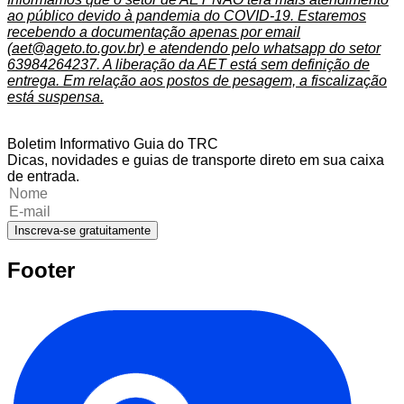
ao público devido à pandemia do COVID-19. Estaremos
recebendo a documentação apenas por email
(
aet@ageto.to.gov.br
) e atendendo pelo whatsapp do setor
63984264237. A liberação da AET está sem definição de
entrega. Em relação aos postos de pesagem, a fiscalização
está suspensa.
Boletim Informativo Guia do TRC
Dicas, novidades e guias de transporte direto em sua caixa
de entrada.
Inscreva-se gratuitamente
Footer