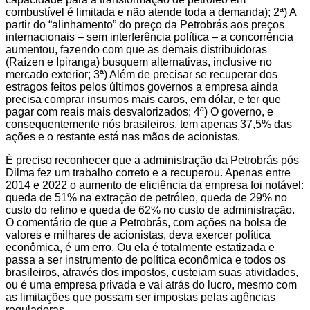
combustível é limitada e não atende toda a demanda); 2ª) A
partir do “alinhamento” do preço da Petrobrás aos preços
internacionais – sem interferência política – a concorrência
aumentou, fazendo com que as demais distribuidoras
(Raízen e Ipiranga) busquem alternativas, inclusive no
mercado exterior; 3ª) Além de precisar se recuperar dos
estragos feitos pelos últimos governos a empresa ainda
precisa comprar insumos mais caros, em dólar, e ter que
pagar com reais mais desvalorizados; 4ª) O governo, e
consequentemente nós brasileiros, tem apenas 37,5% das
ações e o restante está nas mãos de acionistas.
É preciso reconhecer que a administração da Petrobrás pós
Dilma fez um trabalho correto e a recuperou. Apenas entre
2014 e 2022 o aumento de eficiência da empresa foi notável:
queda de 51% na extração de petróleo, queda de 29% no
custo do refino e queda de 62% no custo de administração.
O comentário de que a Petrobrás, com ações na bolsa de
valores e milhares de acionistas, deva exercer política
econômica, é um erro. Ou ela é totalmente estatizada e
passa a ser instrumento de política econômica e todos os
brasileiros, através dos impostos, custeiam suas atividades,
ou é uma empresa privada e vai atrás do lucro, mesmo com
as limitações que possam ser impostas pelas agências
reguladoras.