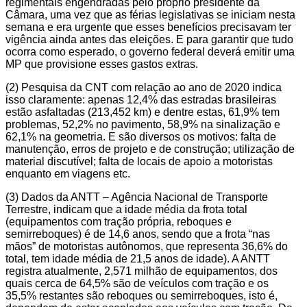
regimentais engendradas pelo próprio presidente da
Câmara, uma vez que as férias legislativas se iniciam nesta
semana e era urgente que esses benefícios precisavam ter
vigência ainda antes das eleições. E para garantir que tudo
ocorra como esperado, o governo federal deverá emitir uma
MP que provisione esses gastos extras.
(2) Pesquisa da CNT com relação ao ano de 2020 indica
isso claramente: apenas 12,4% das estradas brasileiras
estão asfaltadas (213,452 km) e dentre estas, 61,9% tem
problemas, 52,2% no pavimento, 58,9% na sinalização e
62,1% na geometria. E são diversos os motivos: falta de
manutenção, erros de projeto e de construção; utilização de
material discutível; falta de locais de apoio a motoristas
enquanto em viagens etc.
(3) Dados da ANTT – Agência Nacional de Transporte
Terrestre, indicam que a idade média da frota total
(equipamentos com tração própria, reboques e
semirreboques) é de 14,6 anos, sendo que a frota “nas
mãos” de motoristas autônomos, que representa 36,6% do
total, tem idade média de 21,5 anos de idade). A ANTT
registra atualmente, 2,571 milhão de equipamentos, dos
quais cerca de 64,5% são de veículos com tração e os
35,5% restantes são reboques ou semirreboques, isto é,