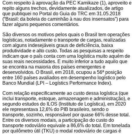
Com respeito à aprovação da PEC Kamikaze (1), aproveito e
repito alguns trechos, devidamente atualizados, de artigo
que publiquei no Portal do Guia do TRC em 31.05.2018
(“Brasil: da boleia do caminhão à nau dos insensatos”) para
fazer alguns pequenos comentários.
São diversos os motivos pelos quais o Brasil tem operações
logísticas, notadamente o transporte de cargas, realizadas
com alguns indesejáveis graus de deficiência, baixa
produtividade e alto custo. Todas as pesquisas a respeito
indicam que o país conta com uma logística muito aquém de
suas reais necessidades. E muito inferior a tudo aquilo que
se encontra na maioria dos países emergentes e
desenvolvidos. O Brasil, em 2018, ocupou a 56ª posição
entre 160 países avaliados em desempenho logístico pelo
Banco Mundial (LPI – Logístics Performance Index).
Com relação especificamente ao custo dessa logística (que
inclui transporte, estoque, armazenagem e administração), e
segundo estudos do ILOS (Instituto de Logística), em 2020
ele representava 12,6% do PIB brasileiro, sendo o
transporte, sozinho, responsável por quase 66% desse total.
Entre os diversos modais, a participação do custo do
transporte rodoviário equivale a 86,6% do total. Em tonelada
por quilômetro útil (TKU) o modal rodoviário de cargas é