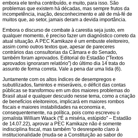
embora ele tenha contribuído, e muito, para isso. São
problemas que existem há décadas, mas sempre frutos da
incompetência, inação, desconhecimento e até de má-fé de
muitos que, ao setor, jamais deram a devida importância.
Embora o discurso de combate à carestia seja justo, em
qualquer momento, é preciso fazer um diagnóstico correto da
atual situação. A PEC Kamikaze é um embuste eleitoreiro,
assim como outros textos que, apesar de pareceres
contrários das consultorias da Câmara e do Senado,
também foram aprovados. Editorial do Estadão (“Textos
aprovados ignoraram relatório”) do último dia 14 trata do
assunto de forma correta. Vale a pena dar uma lida (6).
Juntamente com os altos índices de desempregos e
subutilizados, famintos e miseráveis, o déficit das contas
públicas se transformou em um dos maiores problemas do
Brasil atual e qualquer descuido nesse tema, como a criação
de benefícios eleitoreiros, implicará em maiores rombos
fiscais e maiores instabilidades na economia e,
consequentemente, na política, pois como escreveu o
jornalista William Waack (“É a miséria, estúpido” – Estadão
de 14.07.22), aprovar a PEC Kamikaze não é somente
indisciplina fiscal, mas também “o desrespeito claro à
institucionalidade (muda-se a Constituição ao sabor do