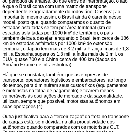
ou períodos de análise, do que erros de interpretação, o fato
é que o Brasil conta com uma matriz de transporte
dependente exageradamente do rodoviário. Observação
importante: mesmo assim, o Brasil ainda é carente nesse
modal, posto que, quando comparamos o quanto de
estradas asfaltadas se tem por área territorial (km de
estradas asfaltadas por 1000 km² de território), o país
também deixa a desejar: enquanto o Brasil tem cerca de 186
km de estradas asfaltadas por 1000 km² de extensão
territorial, o Japão tem mais de 3,2 mil, a França, mais de 1,8
mil, a Espanha supera os 1,3 mil, a Índia mais de 1 mil, os
EUA, quase 700 e a China cerca de 400 km (dados do
Anuário Exame de Infraestrutura).
Há que se constatar, também, que as empresas de
transporte, operadores logísticos e embarcadores, ao longo
do tempo, para diminuírem seus custos fixos (equipamentos
e motoristas na folha de pagamento) e ficarem menos
vulneráveis às oscilações de mercado e da sazonalidade,
utilizam, sempre que possível, motoristas autônomos em
suas operações (4).
Outra justificativa para a “terceirização” da frota no transporte
de cargas está, sem dúvida, na alta produtividade dos
autônomos quando comparados com os motoristas CLT.