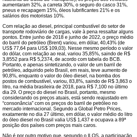
aumentaram 32%, a carreta 30%, o seguro do casco 31%,
pneus e recapagem 15%, óleos lubrificantes 21% e os
salários dos motoristas 10%.
Com relação ao diesel, principal combustível do setor de
transporte rodoviário de cargas, vale à pena ressaltar alguns
pontos. Entre junho de 2018 e junho de 2022, o preço médio
do barril do petróleo (Brent) variou, em dólar, 40,43% (de
US$ 77,64 para US$ 109,03). Nesse mesmo período o valor
do dólar, com relação ao real, variou 35,85%, saindo de R$
3,8552 para R$ 5,2374, de acordo com tabela do BCB.
Portanto, e apenas sintetizando, o valor de um barril de
petróleo, adquirido pelo Brasil, em reais, teve aumento de
90,8%, enquanto o valor do óleo diesel, na bomba dos
postos de combustível, variou, 83,8%, saindo de R$ 3,863 o
litro, na média brasileira de 2018, para R$ 7,100 no último
dia 29. O preço do diesel no Brasil, portanto, mesmo
considerando os preços atuais, está sendo reajustado em
“consonância” com os preços do barril de petróleo no
mercado internacional. Segundo a Global Petro Prices,
exatamente no dia 27 último, em dólar, o valor médio do litro
do óleo diesel no Brasil valia US$ 1,437 e ocupava a 89ª
posição dos países com preços mais caros.
Não é por outro motivo que, segundo o ILOS, a participação