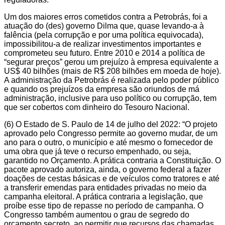
Um dos maiores erros cometidos contra a Petrobrás, foi a
atuação do (des) governo Dilma que, quase levando-a à
falência (pela corrupção e por uma política equivocada),
impossibilitou-a de realizar investimentos importantes e
comprometeu seu futuro. Entre 2010 e 2014 a política de
“segurar preços” gerou um prejuízo à empresa equivalente a
US$ 40 bilhões (mais de R$ 208 bilhões em moeda de hoje).
A administração da Petrobrás é realizada pelo poder público
e quando os prejuízos da empresa são oriundos de má
administração, inclusive para uso político ou corrupção, tem
que ser cobertos com dinheiro do Tesouro Nacional.
(6) O Estado de S. Paulo de 14 de julho del 2022: “O projeto
aprovado pelo Congresso permite ao governo mudar, de um
ano para o outro, o município e até mesmo o fornecedor de
uma obra que já teve o recurso empenhado, ou seja,
garantido no Orçamento. A prática contraria a Constituição. O
pacote aprovado autoriza, ainda, o governo federal a fazer
doações de cestas básicas e de veículos como tratores e até
a transferir emendas para entidades privadas no meio da
campanha eleitoral. A prática contraria a legislação, que
proíbe esse tipo de repasse no período de campanha. O
Congresso também aumentou o grau de segredo do
orçamento secreto, ao permitir que recursos das chamadas