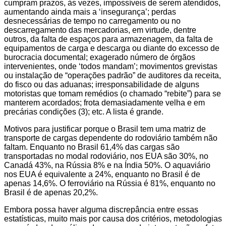
cumpram prazos, às vezes, impossíveis de serem atendidos,
aumentando ainda mais a ‘insegurança’; perdas
desnecessárias de tempo no carregamento ou no
descarregamento das mercadorias, em virtude, dentre
outros, da falta de espaços para armazenagem, da falta de
equipamentos de carga e descarga ou diante do excesso de
burocracia documental; exagerado número de órgãos
intervenientes, onde ‘todos mandam’; movimentos grevistas
ou instalação de “operações padrão” de auditores da receita,
do fisco ou das aduanas; irresponsabilidade de alguns
motoristas que tomam remédios (o chamado “rebite”) para se
manterem acordados; frota demasiadamente velha e em
precárias condições (3); etc. A lista é grande.
Motivos para justificar porque o Brasil tem uma matriz de
transporte de cargas dependente do rodoviário também não
faltam. Enquanto no Brasil 61,4% das cargas são
transportadas no modal rodoviário, nos EUA são 30%, no
Canadá 43%, na Rússia 8% e na Índia 50%. O aquaviário
nos EUA é equivalente a 24%, enquanto no Brasil é de
apenas 14,6%. O ferroviário na Rússia é 81%, enquanto no
Brasil é de apenas 20,2%.
Embora possa haver alguma discrepância entre essas
estatísticas, muito mais por causa dos critérios, metodologias