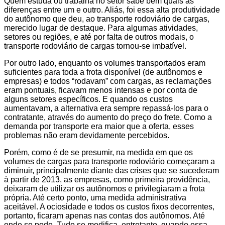
Quem estuda ou trabalha no setor sabe bem quais as
diferenças entre um e outro. Aliás, foi essa alta produtividade
do autônomo que deu, ao transporte rodoviário de cargas,
merecido lugar de destaque. Para algumas atividades,
setores ou regiões, e até por falta de outros modais, o
transporte rodoviário de cargas tornou-se imbatível.
Por outro lado, enquanto os volumes transportados eram
suficientes para toda a frota disponível (de autônomos e
empresas) e todos “rodavam” com cargas, as reclamações
eram pontuais, ficavam menos intensas e por conta de
alguns setores específicos. E quando os custos
aumentavam, a alternativa era sempre repassá-los para o
contratante, através do aumento do preço do frete. Como a
demanda por transporte era maior que a oferta, esses
problemas não eram devidamente percebidos.
Porém, como é de se presumir, na medida em que os
volumes de cargas para transporte rodoviário começaram a
diminuir, principalmente diante das crises que se sucederam
à partir de 2013, as empresas, como primeira providência,
deixaram de utilizar os autônomos e privilegiaram a frota
própria. Até certo ponto, uma medida administrativa
aceitável. A ociosidade e todos os custos fixos decorrentes,
portanto, ficaram apenas nas contas dos autônomos. Até
onde se pode. Tudo se modifica, entretanto, quando essa