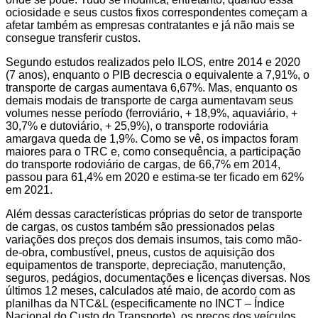
ociosidade e seus custos fixos correspondentes começam a
afetar também as empresas contratantes e já não mais se
consegue transferir custos.
Segundo estudos realizados pelo ILOS, entre 2014 e 2020
(7 anos), enquanto o PIB decrescia o equivalente a 7,91%, o
transporte de cargas aumentava 6,67%. Mas, enquanto os
demais modais de transporte de carga aumentavam seus
volumes nesse período (ferroviário, + 18,9%, aquaviário, +
30,7% e dutoviário, + 25,9%), o transporte rodoviária
amargava queda de 1,9%. Como se vê, os impactos foram
maiores para o TRC e, como consequência, a participação
do transporte rodoviário de cargas, de 66,7% em 2014,
passou para 61,4% em 2020 e estima-se ter ficado em 62%
em 2021.
Além dessas características próprias do setor de transporte
de cargas, os custos também são pressionados pelas
variações dos preços dos demais insumos, tais como mão-
de-obra, combustível, pneus, custos de aquisição dos
equipamentos de transporte, depreciação, manutenção,
seguros, pedágios, documentações e licenças diversas. Nos
últimos 12 meses, calculados até maio, de acordo com as
planilhas da NTC&L (especificamente no INCT – Índice
Nacional do Custo do Transporte), os preços dos veículos