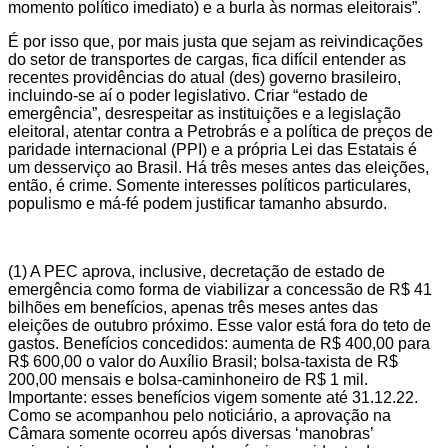
momento político imediato) e a burla às normas eleitorais”.
É por isso que, por mais justa que sejam as reivindicações
do setor de transportes de cargas, fica difícil entender as
recentes providências do atual (des) governo brasileiro,
incluindo-se aí o poder legislativo. Criar “estado de
emergência”, desrespeitar as instituições e a legislação
eleitoral, atentar contra a Petrobrás e a política de preços de
paridade internacional (PPI) e a própria Lei das Estatais é
um desserviço ao Brasil. Há três meses antes das eleições,
então, é crime. Somente interesses políticos particulares,
populismo e má-fé podem justificar tamanho absurdo.
(1) A PEC aprova, inclusive, decretação de estado de
emergência como forma de viabilizar a concessão de R$ 41
bilhões em benefícios, apenas três meses antes das
eleições de outubro próximo. Esse valor está fora do teto de
gastos. Benefícios concedidos: aumenta de R$ 400,00 para
R$ 600,00 o valor do Auxílio Brasil; bolsa-taxista de R$
200,00 mensais e bolsa-caminhoneiro de R$ 1 mil.
Importante: esses benefícios vigem somente até 31.12.22.
Como se acompanhou pelo noticiário, a aprovação na
Câmara somente ocorreu após diversas ‘manobras’