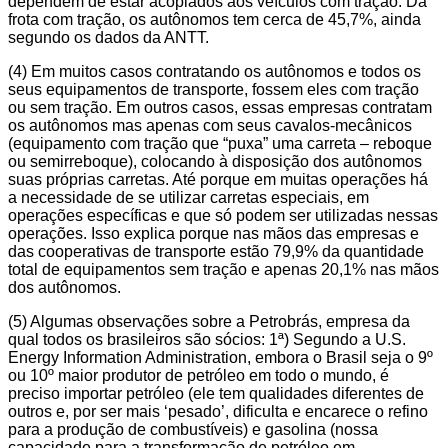
dependem de estar acoplados aos veículos com tração. Da
frota com tração, os autônomos tem cerca de 45,7%, ainda
segundo os dados da ANTT.
(4) Em muitos casos contratando os autônomos e todos os
seus equipamentos de transporte, fossem eles com tração
ou sem tração. Em outros casos, essas empresas contratam
os autônomos mas apenas com seus cavalos-mecânicos
(equipamento com tração que “puxa” uma carreta – reboque
ou semirreboque), colocando à disposição dos autônomos
suas próprias carretas. Até porque em muitas operações há
a necessidade de se utilizar carretas especiais, em
operações específicas e que só podem ser utilizadas nessas
operações. Isso explica porque nas mãos das empresas e
das cooperativas de transporte estão 79,9% da quantidade
total de equipamentos sem tração e apenas 20,1% nas mãos
dos autônomos.
(5) Algumas observações sobre a Petrobrás, empresa da
qual todos os brasileiros são sócios: 1ª) Segundo a U.S.
Energy Information Administration, embora o Brasil seja o 9º
ou 10º maior produtor de petróleo em todo o mundo, é
preciso importar petróleo (ele tem qualidades diferentes de
outros e, por ser mais ‘pesado’, dificulta e encarece o refino
para a produção de combustíveis) e gasolina (nossa
capacidade para a transformação de petróleo em