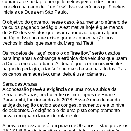
cobrança de pedágio por quilômetros percorridos, num
modelo chamado de “free flow”. Isso valerá nos quilômetros
iniciais da Dutra em São Paulo.
O objetivo do governo, nesse caso, é aumentar o número de
veículos pagando pedágio. A estimativa hoje é que menos
de 20% dos veículos que usam a rodovia pagam algum
pedágio. Isso porque existe grande concentração nos
trechos iniciais, que saem da Marginal Tietê.
Os modelos de “tags” como o do “free flow” serão usados
para implantar a cobrança eletrônica dos veículos que usam
a Dutra como via urbana. A ideia é que, com mais veículos
pagando pedágio, a tarifa fique mais barata para todos. Para
os carros sem adesivo, uma ideia é usar câmeras.
Serra das Araras
A concessão prevê a exigência de uma nova subida da
Serra das Araras, trecho entre os municípios de Piraí e
Paracambi, funcionando até 2028. Essa é uma demanda
antiga da região devido aos congestionamentos e alto nível
de acidentes. A exigência é de uma pista completamente
nova com quatro faixas de rolamento.
A nova concessão terá um prazo de 30 anos. Estão previstos
R$ 17 bilhões de investimentos pela futura concessionária.