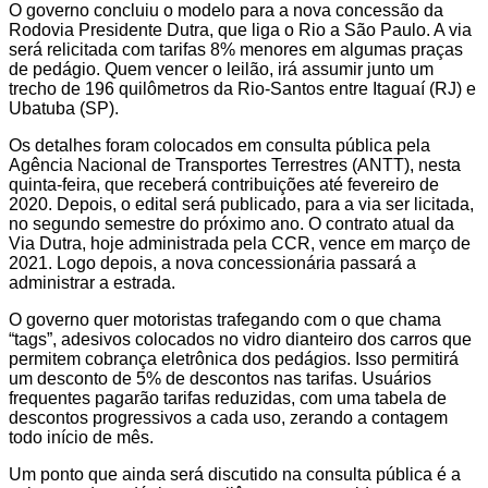
O governo concluiu o modelo para a nova concessão da
Rodovia Presidente Dutra, que liga o Rio a São Paulo. A via
será relicitada com tarifas 8% menores em algumas praças
de pedágio. Quem vencer o leilão, irá assumir junto um
trecho de 196 quilômetros da Rio-Santos entre Itaguaí (RJ) e
Ubatuba (SP).
Os detalhes foram colocados em consulta pública pela
Agência Nacional de Transportes Terrestres (ANTT), nesta
quinta-feira, que receberá contribuições até fevereiro de
2020. Depois, o edital será publicado, para a via ser licitada,
no segundo semestre do próximo ano. O contrato atual da
Via Dutra, hoje administrada pela CCR, vence em março de
2021. Logo depois, a nova concessionária passará a
administrar a estrada.
O governo quer motoristas trafegando com o que chama
“tags”, adesivos colocados no vidro dianteiro dos carros que
permitem cobrança eletrônica dos pedágios. Isso permitirá
um desconto de 5% de descontos nas tarifas. Usuários
frequentes pagarão tarifas reduzidas, com uma tabela de
descontos progressivos a cada uso, zerando a contagem
todo início de mês.
Um ponto que ainda será discutido na consulta pública é a