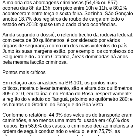
A maioria das abordagens criminosas (54,4% ou 857)
ocorreu das 8h às 13h, com pico entre 10h e 11h, e 80,2%
aconteceram entre terça e sexta-feira. Sozinha, São Gonçalo
anotou 18,7% dos registros de roubo de carga em todo o
estado em 2018: quase um a cada cinco ocorrências.
Ainda segundo o dossiê, o referido trecho da rodovia federal,
com cerca de 30 quilômetros, é considerado por vários
órgãos de segurança como um dos mais violentos do país.
Junto às suas margens estão, por exemplo, os complexos do
Salgueiro e do Jardim Catarina, áreas dominadas há anos
pela mesma facção criminosa.
Pontos mais críticos
Em relação aos arrastões na BR-101, os pontos mais
críticos, mostra o levantamento, são a altura dos quilômetros
309 e 310, em Itaúna e no Portão do Rosa, respectivamente;
a região do viaduto do Tanguá, próximo ao quilômetro 280; e
os bairros do Gradim, do Boaçu e do Boa Vista.
Conforme o relatório, 44,9% dos veículos de transporte eram
caminhões, e ao menos uma moto foi usada em 46,6% dos
roubos. Em 58,6% dos casos, o criminoso deu ao motorista a
ordem de seguir conduzindo o veículo; e em 75,7%, as