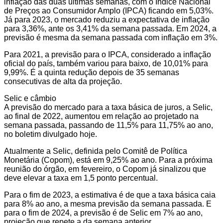
inflação das duas últimas semanas, com o Índice Nacional
de Preços ao Consumidor Amplo (IPCA) ficando em 5,03%.
Já para 2023, o mercado reduziu a expectativa de inflação
para 3,36%, ante os 3,41% da semana passada. Em 2024, a
previsão é mesma da semana passada com inflação em 3%.
Para 2021, a previsão para o IPCA, considerado a inflação
oficial do país, também variou para baixo, de 10,01% para
9,99%. É a quinta redução depois de 35 semanas
consecutivas de alta da projeção.
Selic e câmbio
A previsão do mercado para a taxa básica de juros, a Selic,
ao final de 2022, aumentou em relação ao projetado na
semana passada, passando de 11,5% para 11,75% ao ano,
no boletim divulgado hoje.
Atualmente a Selic, definida pelo Comitê de Política
Monetária (Copom), está em 9,25% ao ano. Para a próxima
reunião do órgão, em fevereiro, o Copom já sinalizou que
deve elevar a taxa em 1,5 ponto percentual.
Para o fim de 2023, a estimativa é de que a taxa básica caia
para 8% ao ano, a mesma previsão da semana passada. E
para o fim de 2024, a previsão é de Selic em 7% ao ano,
projeção que repete a da semana anterior.