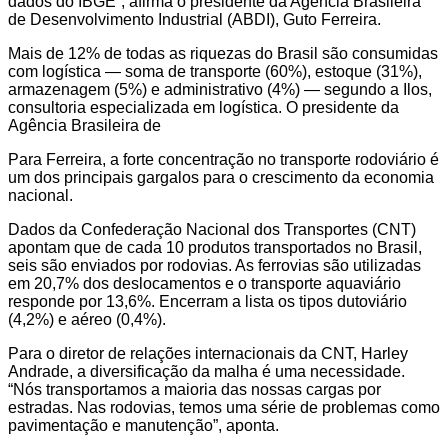
dados do IBGE”, afirma o presidente da Agência Brasileira
de Desenvolvimento Industrial (ABDI), Guto Ferreira.
Mais de 12% de todas as riquezas do Brasil são consumidas
com logística — soma de transporte (60%), estoque (31%),
armazenagem (5%) e administrativo (4%) — segundo a Ilos,
consultoria especializada em logística. O presidente da
Agência Brasileira de
Para Ferreira, a forte concentração no transporte rodoviário é
um dos principais gargalos para o crescimento da economia
nacional.
Dados da Confederação Nacional dos Transportes (CNT)
apontam que de cada 10 produtos transportados no Brasil,
seis são enviados por rodovias. As ferrovias são utilizadas
em 20,7% dos deslocamentos e o transporte aquaviário
responde por 13,6%. Encerram a lista os tipos dutoviário
(4,2%) e aéreo (0,4%).
Para o diretor de relações internacionais da CNT, Harley
Andrade, a diversificação da malha é uma necessidade.
“Nós transportamos a maioria das nossas cargas por
estradas. Nas rodovias, temos uma série de problemas como
pavimentação e manutenção”, aponta.