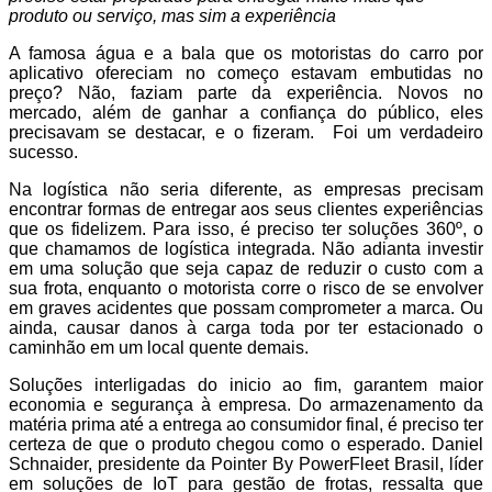
produto ou serviço, mas sim a experiência
A famosa água e a bala que os motoristas do carro por
aplicativo ofereciam no começo estavam embutidas no
preço? Não, faziam parte da experiência. Novos no
mercado, além de ganhar a confiança do público, eles
precisavam se destacar, e o fizeram. Foi um verdadeiro
sucesso.
Na logística não seria diferente, as empresas precisam
encontrar formas de entregar aos seus clientes experiências
que os fidelizem. Para isso, é preciso ter soluções 360º, o
que chamamos de logística integrada. Não adianta investir
em uma solução que seja capaz de reduzir o custo com a
sua frota, enquanto o motorista corre o risco de se envolver
em graves acidentes que possam comprometer a marca. Ou
ainda, causar danos à carga toda por ter estacionado o
caminhão em um local quente demais.
Soluções interligadas do inicio ao fim, garantem maior
economia e segurança à empresa. Do armazenamento da
matéria prima até a entrega ao consumidor final, é preciso ter
certeza de que o produto chegou como o esperado. Daniel
Schnaider, presidente da Pointer By PowerFleet Brasil, líder
em soluções de IoT para gestão de frotas, ressalta que