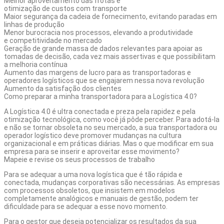
Melhor aproveitamento das frotas e
otimização de custos com transporte
Maior segurança da cadeia de fornecimento, evitando paradas em
linhas de produção
Menor burocracia nos processos, elevando a produtividade
e competitividade no mercado
Geração de grande massa de dados relevantes para apoiar as
tomadas de decisão, cada vez mais assertivas e que possibilitam
a melhoria contínua
Aumento das margens de lucro para as transportadoras e
operadores logísticos que se engajarem nessa nova revolução
Aumento da satisfação dos clientes
Como preparar a minha transportadora para a Logística 4.0?
A Logística 4.0 é ultra conectada e preza pela rapidez e pela
otimização tecnológica, como você já pôde perceber. Para adotá-la
e não se tornar obsoleta no seu mercado, a sua transportadora ou
operador logístico deve promover mudanças na cultura
organizacional e em práticas diárias. Mas o que modificar em sua
empresa para se inserir e aproveitar esse movimento?
Mapeie e revise os seus processos de trabalho
Para se adequar a uma nova logística que é tão rápida e
conectada, mudanças corporativas são necessárias. As empresas
com processos obsoletos, que insistem em modelos
completamente analógicos e manuais de gestão, podem ter
dificuldade para se adequar a esse novo momento.
Para o gestor que deseja potencializar os resultados da sua