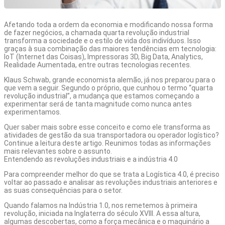
Afetando toda a ordem da economia e modificando nossa forma
de fazer negócios, a chamada quarta revolução industrial
transforma a sociedade e o estilo de vida dos indivíduos. Isso
graças à sua combinação das maiores tendências em tecnologia:
IoT (Internet das Coisas), Impressoras 3D, Big Data, Analytics,
Realidade Aumentada, entre outras tecnologias recentes.
Klaus Schwab
, grande economista alemão, já nos preparou para o
que vem a seguir. Segundo o próprio, que cunhou o termo “quarta
revolução industrial”, a mudança que estamos começando a
experimentar será de tanta magnitude como nunca antes
experimentamos.
Quer saber mais sobre esse conceito e como ele transforma as
atividades de gestão da sua transportadora ou operador logístico?
Continue a leitura deste artigo. Reunimos todas as informações
mais relevantes sobre o assunto.
Entendendo as revoluções industriais e a indústria 4.0
Para compreender melhor do que se trata a Logística 4.0, é preciso
voltar ao passado e analisar as revoluções industriais anteriores e
as suas consequências para o setor.
Quando falamos na Indústria 1.0, nos remetemos à primeira
revolução, iniciada na Inglaterra do século XVIII. A essa altura,
algumas descobertas, como a força mecânica e o maquinário a