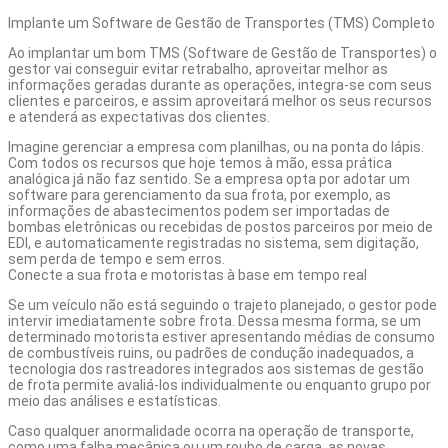
Implante um Software de Gestão de Transportes (TMS) Completo
Ao implantar um bom TMS (Software de Gestão de Transportes) o
gestor vai conseguir evitar retrabalho, aproveitar melhor as
informações geradas durante as operações, integra-se com seus
clientes e parceiros, e assim aproveitará melhor os seus recursos
e atenderá as expectativas dos clientes.
Imagine gerenciar a empresa com planilhas, ou na ponta do lápis.
Com todos os recursos que hoje temos à mão, essa prática
analógica já não faz sentido. Se a empresa opta por adotar um
software para gerenciamento da sua frota, por exemplo, as
informações de abastecimentos podem ser importadas de
bombas eletrônicas ou recebidas de postos parceiros por meio de
EDI, e automaticamente registradas no sistema, sem digitação,
sem perda de tempo e sem erros.
Conecte a sua frota e motoristas à base em tempo real
Se um veículo não está seguindo o trajeto planejado,
o gestor
pode
intervir imediatamente sobre frota. Dessa mesma forma, se um
determinado motorista estiver apresentando médias de consumo
de combustíveis ruins, ou padrões de condução inadequados, a
tecnologia dos rastreadores integrados aos sistemas de gestão
de frota permite avaliá-los individualmente ou enquanto grupo por
meio das análises e estatísticas.
Caso qualquer anormalidade ocorra na operação de transporte,
como uma falha mecânica ou um roubo de carga, as novas