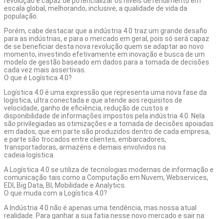
revolução é capaz de potencializar os níveis de rendimento em
escala global, melhorando, inclusive, a qualidade de vida da
população.
Porém, cabe destacar que a indústria 4.0 traz um grande desafio
para as indústrias, e para o mercado em geral, pois só será capaz
de se beneficiar desta nova revolução quem se adaptar ao novo
momento, investindo efetivamente em inovação e busca de um
modelo de gestão baseado em dados para a tomada de decisões
cada vez mais assertivas.
O que é Logística 4.0?
Logística 4.0 é uma expressão que representa uma nova fase da
logística, ultra conectada e que atende aos requisitos de
velocidade, ganho de eficiência, redução de custos e
disponibilidade de informações impostos pela indústria 4.0. Nela
são privilegiadas as otimizações e a tomada de decisões apoiadas
em dados, que em parte são produzidos dentro de cada empresa,
e parte são trocados entre clientes, embarcadores,
transportadoras, armazéns e demais envolvidos na
cadeia logística.
A Logística 4.0 se utiliza de tecnologias modernas de informação e
comunicação tais como a Computação em Nuvem, Webservices,
EDI
, Big Data, BI,
Mobilidade
e Analytics.
O que muda com a Logística 4.0?
A Indústria 4.0 não é apenas uma tendência, mas nossa atual
realidade. Para ganhar a sua fatia nesse novo mercado e sair na