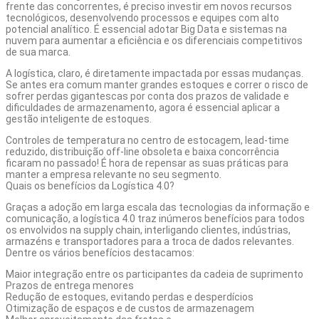
frente das concorrentes, é preciso investir em novos recursos
tecnológicos, desenvolvendo processos e equipes com alto
potencial analítico. É essencial adotar Big Data e sistemas na
nuvem para aumentar a eficiência e os diferenciais competitivos
de sua marca.
A logística, claro, é diretamente impactada por essas mudanças.
Se antes era comum manter grandes estoques e correr o risco de
sofrer perdas gigantescas por conta dos prazos de validade e
dificuldades de armazenamento, agora é essencial aplicar a
gestão inteligente de estoques.
Controles de temperatura no centro de estocagem, lead-time
reduzido, distribuição off-line obsoleta e baixa concorrência
ficaram no passado! É hora de repensar as suas práticas para
manter a empresa relevante no seu segmento.
Quais os benefícios da Logística 4.0?
Graças a adoção em larga escala das tecnologias da informação e
comunicação, a logística 4.0 traz inúmeros benefícios para todos
os envolvidos na supply chain, interligando clientes, indústrias,
armazéns e transportadores para a troca de dados relevantes.
Dentre os vários benefícios destacamos:
Maior integração entre os participantes da cadeia de suprimento
Prazos de entrega menores
Redução de estoques, evitando perdas e desperdícios
Otimização de espaços e de custos de armazenagem