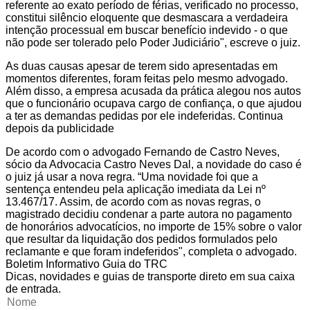
referente ao exato período de férias, verificado no processo,
constitui silêncio eloquente que desmascara a verdadeira
intenção processual em buscar benefício indevido - o que
não pode ser tolerado pelo Poder Judiciário", escreve o juiz.
As duas causas apesar de terem sido apresentadas em
momentos diferentes, foram feitas pelo mesmo advogado.
Além disso, a empresa acusada da prática alegou nos autos
que o funcionário ocupava cargo de confiança, o que ajudou
a ter as demandas pedidas por ele indeferidas. Continua
depois da publicidade
De acordo com o advogado Fernando de Castro Neves,
sócio da Advocacia Castro Neves Dal, a novidade do caso é
o juiz já usar a nova regra. “Uma novidade foi que a
sentença entendeu pela aplicação imediata da Lei nº
13.467/17. Assim, de acordo com as novas regras, o
magistrado decidiu condenar a parte autora no pagamento
de honorários advocatícios, no importe de 15% sobre o valor
que resultar da liquidação dos pedidos formulados pelo
reclamante e que foram indeferidos", completa o advogado.
Boletim Informativo Guia do TRC
Dicas, novidades e guias de transporte direto em sua caixa
de entrada.