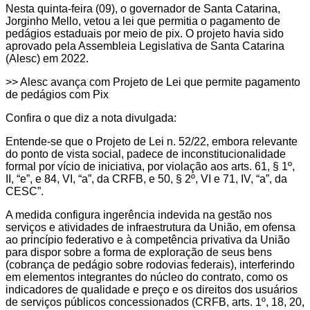
Nesta quinta-feira (09), o governador de Santa Catarina,
Jorginho Mello, vetou a lei que permitia o pagamento de
pedágios estaduais por meio de pix. O projeto havia sido
aprovado pela Assembleia Legislativa de Santa Catarina
(Alesc) em 2022.
>> Alesc avança com Projeto de Lei que permite pagamento
de pedágios com Pix
Confira o que diz a nota divulgada:
Entende-se que o Projeto de Lei n. 52/22, embora relevante
do ponto de vista social, padece de inconstitucionalidade
formal por vício de iniciativa, por violação aos arts. 61, § 1º,
II, “e”, e 84, VI, “a”, da CRFB, e 50, § 2º, VI e 71, IV, “a”, da
CESC”.
A medida configura ingerência indevida na gestão nos
serviços e atividades de infraestrutura da União, em ofensa
ao princípio federativo e à competência privativa da União
para dispor sobre a forma de exploração de seus bens
(cobrança de pedágio sobre rodovias federais), interferindo
em elementos integrantes do núcleo do contrato, como os
indicadores de qualidade e preço e os direitos dos usuários
de serviços públicos concessionados (CRFB, arts. 1º, 18, 20,