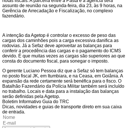
notas fiscais. A parceria entre a Pasta e a agência será
assunto de reunião na segunda-feira, dia 23, às 9 horas, na
Gerência de Arrecadação e Fiscalização, no complexo
fazendário.
A intenção da Agetop é controlar o excesso de peso das
cargas dos caminhões pois a carga excessiva danifica as
rodovias. Já a Sefaz deve aproveitar as balanças para
conferir a procedência das cargas e o pagamento do ICMS
devido. É que muitas vezes as cargas são superiores ao que
consta do documento fiscal, para sonegar o imposto.
O gerente Luciano Pessoa diz que a Sefaz só tem balanças
no posto fiscal JK, em Itumbiara, e na Ceasa, em Goiânia. A
expansão da rede certamente será benéfica para o fisco. O
Batalhão Fazendário da Polícia Militar também será incluído
no trabalho. Locais e data para a instalação das balanças
serão definidas pela Agetop.
Boletim Informativo Guia do TRC
Dicas, novidades e guias de transporte direto em sua caixa
de entrada.