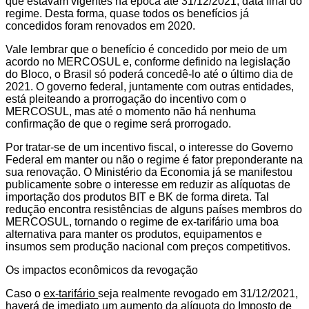
que estavam vigentes na época até 31/12/2021, data final do
regime. Desta forma, quase todos os benefícios já
concedidos foram renovados em 2020.
Vale lembrar que o benefício é concedido por meio de um
acordo no MERCOSUL e, conforme definido na legislação
do Bloco, o Brasil só poderá concedê-lo até o último dia de
2021. O governo federal, juntamente com outras entidades,
está pleiteando a prorrogação do incentivo com o
MERCOSUL, mas até o momento não há nenhuma
confirmação de que o regime será prorrogado.
Por tratar-se de um incentivo fiscal, o interesse do Governo
Federal em manter ou não o regime é fator preponderante na
sua renovação. O Ministério da Economia já se manifestou
publicamente sobre o interesse em reduzir as alíquotas de
importação dos produtos BIT e BK de forma direta. Tal
redução encontra resistências de alguns países membros do
MERCOSUL, tornando o regime de ex-tarifário uma boa
alternativa para manter os produtos, equipamentos e
insumos sem produção nacional com preços competitivos.
Os impactos econômicos da revogação
Caso o
ex-tarifário
seja realmente revogado em 31/12/2021,
haverá de imediato um aumento da alíquota do Imposto de