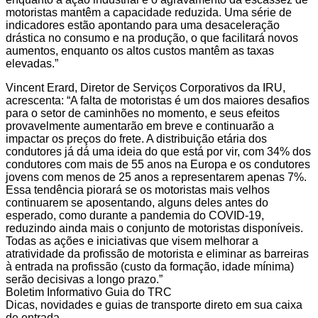
motoristas mantêm a capacidade reduzida. Uma série de
indicadores estão apontando para uma desaceleração
drástica no consumo e na produção, o que facilitará novos
aumentos, enquanto os altos custos mantêm as taxas
elevadas.”
Vincent Erard, Diretor de Serviços Corporativos da IRU,
acrescenta: “A falta de motoristas é um dos maiores desafios
para o setor de caminhões no momento, e seus efeitos
provavelmente aumentarão em breve e continuarão a
impactar os preços do frete. A distribuição etária dos
condutores já dá uma ideia do que está por vir, com 34% dos
condutores com mais de 55 anos na Europa e os condutores
jovens com menos de 25 anos a representarem apenas 7%.
Essa tendência piorará se os motoristas mais velhos
continuarem se aposentando, alguns deles antes do
esperado, como durante a pandemia do COVID-19,
reduzindo ainda mais o conjunto de motoristas disponíveis.
Todas as ações e iniciativas que visem melhorar a
atratividade da profissão de motorista e eliminar as barreiras
à entrada na profissão (custo da formação, idade mínima)
serão decisivas a longo prazo.”
Boletim Informativo Guia do TRC
Dicas, novidades e guias de transporte direto em sua caixa
de entrada.