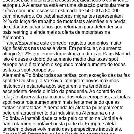
europeu. A Alemanha está em uma situação particularmente
crítica com uma escassez estimada de 50.000 a 80.000
caminhoneiros. Os trabalhadores migrantes representam
24% da força de trabalho de motoristas alemães e a perda
de cidadãos ucranianos que retornam para defender seu
país restringiu ainda mais a oferta de motoristas na
Alemanha.
França/Espanha: este corredor registou aumentos muito
significativos nas taxas à vista. Em particular, o aumento
atingiu 21,2% em termos trimestrais na direção Paris-Madrid.
Isto é quase o dobro do aumento médio das taxas spot
europeias e é também o segundo maior aumento de todas
as taxas spot europeias.
Alemanha/Polônia: todas as tarifas, com exceção das tarifas
spot de Duisburg a Varsóvia, atingiram novos máximos
históricos nesta rota após seguirem uma tendência
ascendente desde o início da pandemia. Ao contrário da
relação observada na maioria das rotas europeias, as tarifas
spot nesta rota aumentaram mais lentamente do que as
tarifas contratadas. A demanda foi afetada principalmente
pelo enfraquecimento da indústria na Alemanha e na
Polônia. A instabilidade criada pelo conflito na Ucrânia é
particularmente notável nesta parte da Europa e afeta
também o desenvolvimento das perspectivas industriais.