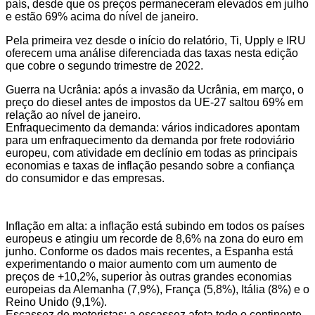
país, desde que os preços permaneceram elevados em julho
e estão 69% acima do nível de janeiro.
Pela primeira vez desde o início do relatório, Ti, Upply e IRU
oferecem uma análise diferenciada das taxas nesta edição
que cobre o segundo trimestre de 2022.
Guerra na Ucrânia: após a invasão da Ucrânia, em março, o
preço do diesel antes de impostos da UE-27 saltou 69% em
relação ao nível de janeiro.
Enfraquecimento da demanda: vários indicadores apontam
para um enfraquecimento da demanda por frete rodoviário
europeu, com atividade em declínio em todas as principais
economias e taxas de inflação pesando sobre a confiança
do consumidor e das empresas.
Inflação em alta: a inflação está subindo em todos os países
europeus e atingiu um recorde de 8,6% na zona do euro em
junho. Conforme os dados mais recentes, a Espanha está
experimentando o maior aumento com um aumento de
preços de +10,2%, superior às outras grandes economias
europeias da Alemanha (7,9%), França (5,8%), Itália (8%) e o
Reino Unido (9,1%).
Escassez de motoristas: a escassez afeta todo o continente