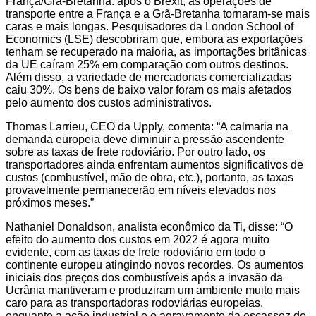
França/Grã-Bretanha: após o Brexit, as operações de
transporte entre a França e a Grã-Bretanha tornaram-se mais
caras e mais longas. Pesquisadores da London School of
Economics (LSE) descobriram que, embora as exportações
tenham se recuperado na maioria, as importações britânicas
da UE caíram 25% em comparação com outros destinos.
Além disso, a variedade de mercadorias comercializadas
caiu 30%. Os bens de baixo valor foram os mais afetados
pelo aumento dos custos administrativos.
Thomas Larrieu, CEO da Upply, comenta: “A calmaria na
demanda europeia deve diminuir a pressão ascendente
sobre as taxas de frete rodoviário. Por outro lado, os
transportadores ainda enfrentam aumentos significativos de
custos (combustível, mão de obra, etc.), portanto, as taxas
provavelmente permanecerão em níveis elevados nos
próximos meses.”
Nathaniel Donaldson, analista econômico da Ti, disse: “O
efeito do aumento dos custos em 2022 é agora muito
evidente, com as taxas de frete rodoviário em todo o
continente europeu atingindo novos recordes. Os aumentos
iniciais dos preços dos combustíveis após a invasão da
Ucrânia mantiveram e produziram um ambiente muito mais
caro para as transportadoras rodoviárias europeias,
enquanto a ação industrial e o agravamento da escassez de