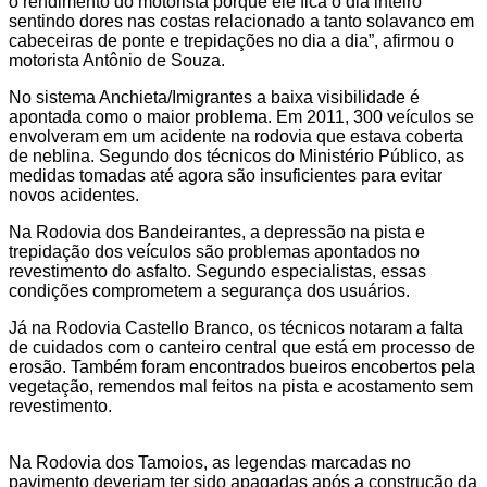
o rendimento do motorista porque ele fica o dia inteiro
sentindo dores nas costas relacionado a tanto solavanco em
cabeceiras de ponte e trepidações no dia a dia”, afirmou o
motorista Antônio de Souza.
No sistema Anchieta/Imigrantes a baixa visibilidade é
apontada como o maior problema. Em 2011, 300 veículos se
envolveram em um acidente na rodovia que estava coberta
de neblina. Segundo dos técnicos do Ministério Público, as
medidas tomadas até agora são insuficientes para evitar
novos acidentes.
Na Rodovia dos Bandeirantes, a depressão na pista e
trepidação dos veículos são problemas apontados no
revestimento do asfalto. Segundo especialistas, essas
condições comprometem a segurança dos usuários.
Já na Rodovia Castello Branco, os técnicos notaram a falta
de cuidados com o canteiro central que está em processo de
erosão. Também foram encontrados bueiros encobertos pela
vegetação, remendos mal feitos na pista e acostamento sem
revestimento.
Na Rodovia dos Tamoios, as legendas marcadas no
pavimento deveriam ter sido apagadas após a construção da