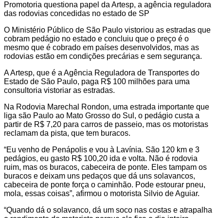
Promotoria questiona papel da Artesp, a agência reguladora
das rodovias concedidas no estado de SP
O Ministério Público de São Paulo vistoriou as estradas que
cobram pedágio no estado e concluiu que o preço é o
mesmo que é cobrado em países desenvolvidos, mas as
rodovias estão em condições precárias e sem segurança.
A Artesp, que é a Agência Reguladora de Transportes do
Estado de São Paulo, paga R$ 100 milhões para uma
consultoria vistoriar as estradas.
Na Rodovia Marechal Rondon, uma estrada importante que
liga são Paulo ao Mato Grosso do Sul, o pedágio custa a
partir de R$ 7,20 para carros de passeio, mas os motoristas
reclamam da pista, que tem buracos.
“Eu venho de Penápolis e vou à Lavínia. São 120 km e 3
pedágios, eu gasto R$ 100,20 ida e volta. Não é rodovia
ruim, mas os buracos, cabeceira de ponte. Eles tampam os
buracos e deixam uns pedaços que dá uns solavancos,
cabeceira de ponte força o caminhão. Pode estourar pneu,
mola, essas coisas”, afirmou o motorista Silvio de Aguiar.
“Quando dá o solavanco, dá um soco nas costas e atrapalha