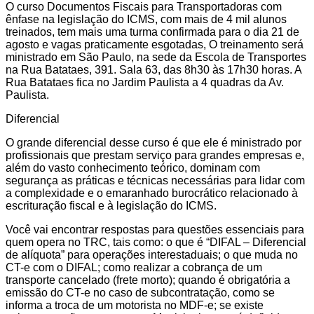
O curso Documentos Fiscais para Transportadoras com
ênfase na legislação do ICMS, com mais de 4 mil alunos
treinados, tem mais uma turma confirmada para o dia 21 de
agosto e vagas praticamente esgotadas, O treinamento será
ministrado em São Paulo, na sede da Escola de Transportes
na Rua Batataes, 391. Sala 63, das 8h30 às 17h30 horas. A
Rua Batataes fica no Jardim Paulista a 4 quadras da Av.
Paulista.
Diferencial
O grande diferencial desse curso é que ele é ministrado por
profissionais que prestam serviço para grandes empresas e,
além do vasto conhecimento teórico, dominam com
segurança as práticas e técnicas necessárias para lidar com
a complexidade e o emaranhado burocrático relacionado à
escrituração fiscal e à legislação do ICMS.
Você vai encontrar respostas para questões essenciais para
quem opera no TRC, tais como: o que é “DIFAL – Diferencial
de alíquota” para operações interestaduais; o que muda no
CT-e com o DIFAL; como realizar a cobrança de um
transporte cancelado (frete morto); quando é obrigatória a
emissão do CT-e no caso de subcontratação, como se
informa a troca de um motorista no MDF-e; se existe