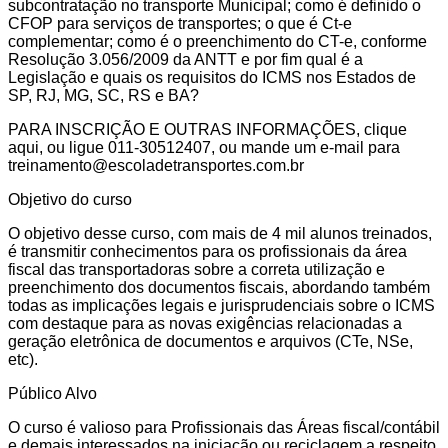
subcontratação no transporte Municipal; como é definido o
CFOP para serviços de transportes; o que é Ct-e
complementar; como é o preenchimento do CT-e, conforme
Resolução 3.056/2009 da ANTT e por fim qual é a
Legislação e quais os requisitos do ICMS nos Estados de
SP, RJ, MG, SC, RS e BA?
PARA INSCRIÇÃO E OUTRAS INFORMAÇÕES, clique
aqui, ou ligue 011-30512407, ou mande um e-mail para
treinamento@escoladetransportes.com.br
Objetivo do curso
O objetivo desse curso, com mais de 4 mil alunos treinados,
é transmitir conhecimentos para os profissionais da área
fiscal das transportadoras sobre a correta utilização e
preenchimento dos documentos fiscais, abordando também
todas as implicações legais e jurisprudenciais sobre o ICMS
com destaque para as novas exigências relacionadas a
geração eletrônica de documentos e arquivos (CTe, NSe,
etc).
Público Alvo
O curso é valioso para Profissionais das Áreas fiscal/contábil
e demais interessados na iniciação ou reciclagem a respeito