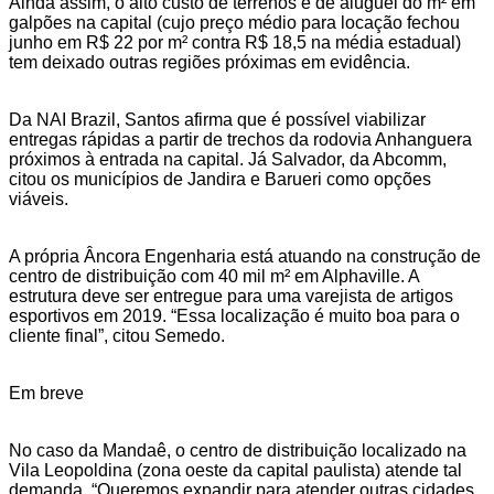
Ainda assim, o alto custo de terrenos e de aluguel do m² em
galpões na capital (cujo preço médio para locação fechou
junho em R$ 22 por m² contra R$ 18,5 na média estadual)
tem deixado outras regiões próximas em evidência.
Da NAI Brazil, Santos afirma que é possível viabilizar
entregas rápidas a partir de trechos da rodovia Anhanguera
próximos à entrada na capital. Já Salvador, da Abcomm,
citou os municípios de Jandira e Barueri como opções
viáveis.
A própria Âncora Engenharia está atuando na construção de
centro de distribuição com 40 mil m² em Alphaville. A
estrutura deve ser entregue para uma varejista de artigos
esportivos em 2019. “Essa localização é muito boa para o
cliente final”, citou Semedo.
Em breve
No caso da Mandaê, o centro de distribuição localizado na
Vila Leopoldina (zona oeste da capital paulista) atende tal
demanda. “Queremos expandir para atender outras cidades