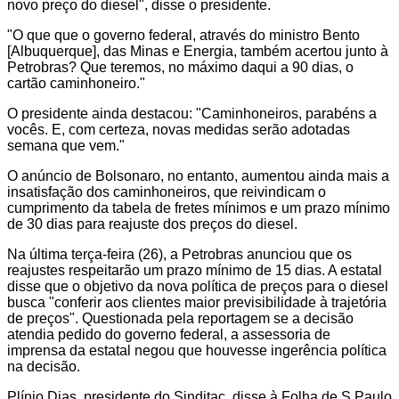
novo preço do diesel", disse o presidente.
"O que que o governo federal, através do ministro Bento
[Albuquerque], das Minas e Energia, também acertou junto à
Petrobras? Que teremos, no máximo daqui a 90 dias, o
cartão caminhoneiro."
O presidente ainda destacou: "Caminhoneiros, parabéns a
vocês. E, com certeza, novas medidas serão adotadas
semana que vem."
O anúncio de Bolsonaro, no entanto, aumentou ainda mais a
insatisfação dos caminhoneiros, que reivindicam o
cumprimento da tabela de fretes mínimos e um prazo mínimo
de 30 dias para reajuste dos preços do diesel.
Na última terça-feira (26), a Petrobras anunciou que os
reajustes respeitarão um prazo mínimo de 15 dias. A estatal
disse que o objetivo da nova política de preços para o diesel
busca "conferir aos clientes maior previsibilidade à trajetória
de preços". Questionada pela reportagem se a decisão
atendia pedido do governo federal, a assessoria de
imprensa da estatal negou que houvesse ingerência política
na decisão.
Plínio Dias, presidente do Sinditac, disse à Folha de S.Paulo