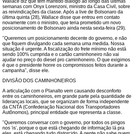
Wallace diz que tem mantido diálogo ao longo das últimas
semanas com Onyx Lorenzoni, ministro da Casa Civil, sobre
as reivindicações da classe. Após a live de Bolsonaro da
última quinta (28), Wallace disse que entrou em contato
novamente com o ministro, que teria prometido um novo
posicionamento de Bolsonaro ainda nesta sexta-feira (29).
"Queremos um posicionamento decente do governo, e não
que fiquem divulgando cada semana uma medida. Nossa
situação é urgente. A fiscalização do frete mínimo não está
sendo 100% cumprida e o cartão caminhoneiro não vai
ajudar no preço do diesel pro caminhoneiro. O que exigimos
é que o presidente honre os compromissos feitos durante a
campanha", disse ele.
DIVISÃO DOS CAMINHONEIROS
A articulação com o Planalto vem causando desconforto
entre os caminhoneiros, em grande parte pela quantidade de
lideranças locais, que se organizam de forma independente
da CNTA (Confederação Nacional dos Transportadores
Autônomos), principal entidade que representa a classe.
"Queremos conversar com o governo, por todos os pingos
nos 'is', porque o que está chegando de informação lá pra
eles, está chegando tudo distorcido. A gente não sabe quem