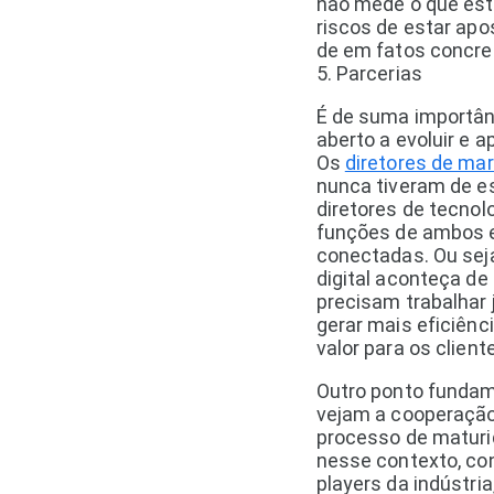
não mede o que est
riscos de estar ap
de em fatos concre
5. Parcerias
É de suma importân
aberto a evoluir e 
Os
diretores de mar
nunca tiveram de e
diretores de tecnol
funções de ambos e
conectadas. Ou sej
digital aconteça de
precisam trabalhar 
gerar mais eficiênc
valor para os client
Outro ponto fundam
vejam a cooperação
processo de maturid
nesse contexto, co
players da indústria