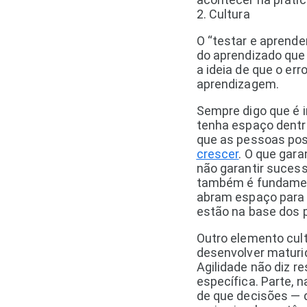
2. Cultura
O “testar e aprend
do aprendizado que
a ideia de que o err
aprendizagem.
Sempre digo que é i
tenha espaço dentro
que as pessoas p
crescer
. O que gar
não garantir sucesso
também é fundamen
abram espaço para t
estão na base dos 
Outro elemento cult
desenvolver maturida
Agilidade não diz r
específica. Parte, 
de que decisões — 