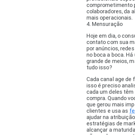
comprometimento p
colaboradores, da a
mais operacionais.
4. Mensuração
Hoje em dia, o cons
contato com sua ma
por anúncios, redes 
no boca a boca. Há
grande de meios, 
tudo isso?
Cada canal age de 
isso é preciso anali
cada um deles têm 
compra. Quando voc
que gerou mais imp
clientes e usa as
fe
ajudar na atribuição
estratégias de mark
alcançar a maturidad