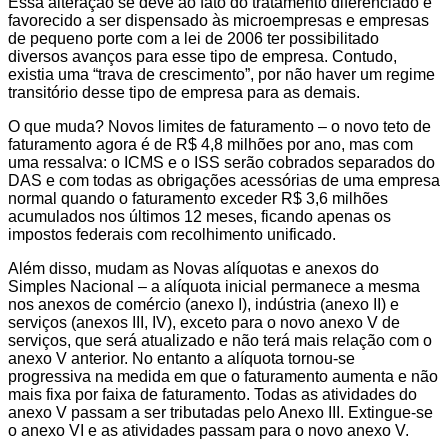
Essa alteração se deve ao fato do tratamento diferenciado e
favorecido a ser dispensado às microempresas e empresas
de pequeno porte com a lei de 2006 ter possibilitado
diversos avanços para esse tipo de empresa. Contudo,
existia uma “trava de crescimento”, por não haver um regime
transitório desse tipo de empresa para as demais.
O que muda? Novos limites de faturamento – o novo teto de
faturamento agora é de R$ 4,8 milhões por ano, mas com
uma ressalva: o ICMS e o ISS serão cobrados separados do
DAS e com todas as obrigações acessórias de uma empresa
normal quando o faturamento exceder R$ 3,6 milhões
acumulados nos últimos 12 meses, ficando apenas os
impostos federais com recolhimento unificado.
Além disso, mudam as Novas alíquotas e anexos do
Simples Nacional – a alíquota inicial permanece a mesma
nos anexos de comércio (anexo I), indústria (anexo II) e
serviços (anexos III, IV), exceto para o novo anexo V de
serviços, que será atualizado e não terá mais relação com o
anexo V anterior. No entanto a alíquota tornou-se
progressiva na medida em que o faturamento aumenta e não
mais fixa por faixa de faturamento. Todas as atividades do
anexo V passam a ser tributadas pelo Anexo III. Extingue-se
o anexo VI e as atividades passam para o novo anexo V.