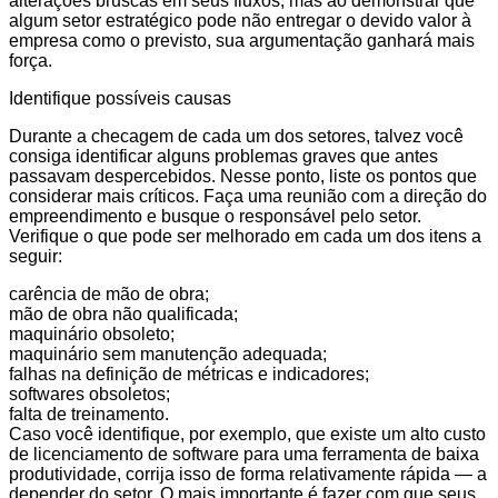
alterações bruscas em seus fluxos, mas ao demonstrar que
algum setor estratégico pode não entregar o devido valor à
empresa como o previsto, sua argumentação ganhará mais
força.
Identifique possíveis causas
Durante a checagem de cada um dos setores, talvez você
consiga identificar alguns problemas graves que antes
passavam despercebidos. Nesse ponto, liste os pontos que
considerar mais críticos. Faça uma reunião com a direção do
empreendimento e busque o responsável pelo setor.
Verifique o que pode ser melhorado em cada um dos itens a
seguir:
carência de mão de obra;
mão de obra não qualificada;
maquinário obsoleto;
maquinário sem manutenção adequada;
falhas na definição de métricas e indicadores;
softwares obsoletos;
falta de treinamento.
Caso você identifique, por exemplo, que existe um alto custo
de licenciamento de software para uma ferramenta de baixa
produtividade, corrija isso de forma relativamente rápida — a
depender do setor. O mais importante é fazer com que seus