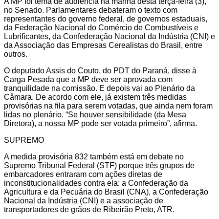
A MP foi tema de audiência na manhã desta terça-feira (3),
no Senado. Parlamentares debateram o texto com
representantes do governo federal, de governos estaduais,
da Federação Nacional do Comércio de Combustíveis e
Lubrificantes, da Confederação Nacional da Indústria (CNI) e
da Associação das Empresas Cerealistas do Brasil, entre
outros.
O deputado Assis do Couto, do PDT do Paraná, disse à
Carga Pesada que a MP deve ser aprovada com
tranquilidade na comissão. E depois vai ao Plenário da
Câmara. De acordo com ele, já existem três medidas
provisórias na fila para serem votadas, que ainda nem foram
lidas no plenário. “Se houver sensibilidade (da Mesa
Diretora), a nossa MP pode ser votada primeiro”, afirma.
SUPREMO
A medida provisória 832 também está em debate no
Supremo Tribunal Federal (STF) porque três grupos de
embarcadores entraram com ações diretas de
inconstitucionalidades contra ela: a Confederação da
Agricultura e da Pecuária do Brasil (CNA), a Confederação
Nacional da Indústria (CNI) e a associação de
transportadores de grãos de Ribeirão Preto, ATR.