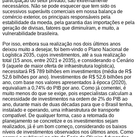
participação do setor privado, são extremamente
necessários. Não se pode esquecer que tem sido os
sucessivos superávits comerciais em nossa balança de
comércio exterior, os principais responsáveis pela
estabilidade da moeda, pela garantia das importações e pela
geração de divisas, fatores que diminuíram, e muito, a
vulnerabilidade brasileira.
Por isso, embora sua realização nos dois últimos anos
deixou muito a desejar, foi bem-vindo o Plano Nacional de
Logística 2035, cujos investimentos, até a sua realização
total (15 anos, entre 2021 e 2035), e considerando o Cenário
9 (aquele de maior oferta de infraestrutura logística),
necessitará R$ 789 bilhões em investimentos (média de R$
52,6 bilhões por ano). Investimentos de R$ 52,6 bilhões por
ano, com base nos valores apresentados à época (2020),
equivaliam a 0,74% do PIB por ano. Como já comentei, é
muito menos do que se exige, pois especialistas calculam a
necessidade de investimentos na ordem de 2% do PIB ao
ano, durante mais de duas décadas para que o Brasil tenha,
instalado e operando, uma infraestrutura de transporte
compatível. De qualquer forma, caso a retomada do
planejamento se concretize e os investimentos sejam
realizados, já é um bom começo, considerando os baixos
níveis de investimentos observados nos últimos anos. Como