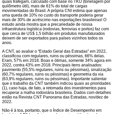
quais trafegam, calculado com base no TKU (tonelagem por
quilômetro útil), mais de 61% do total de cargas
movimentadas do Brasil. A própria CNI estima que apenas
uma queda de 10% no custo do transporte poderia gerar
mais de 30% de acréscimo nas exportações brasileiras! O
estudo ainda mostra que a precariedade de nossa
infraestrutura logística (rodovias, ferrovias e portos) faz com
que cerca de US$ 1,5 bilhão em produtos manufaturados
deixem de ser exportados para países vizinhos todos os
anos.
A CNT, ao avaliar o “Estado Geral das Estradas” em 2022,
classificou com regulares, ruins ou péssimas, 66% delas.
Eram, 57% em 2018. Boas e ótimas, somente 34% agora em
2022, contra 43% em 2018. Principais itens analisados:
pavimento (55,5% regulares, ruins ou péssimas), sinalização
(60,7% regulares, ruins ou péssimas) e geometria da via
(63,9% regulares, ruins ou péssimas). Importante salientar
que o trabalho da CNT também indicou quais as prioridades
(1), caso haja, de fato, a retomada dos investimentos para
recuperar a malha rodoviária brasileira. Dados com detalhes
estão na Revista CNT Panorama das Estradas, nov/dez de
2022.
Não é à toa, portanto, que o Índice de Desempenho em