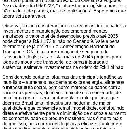
escrevi e publiquei no site da Faria de Oliveira Advogados
Associados, dia 09/05/22, “a infraestrutura logística brasileira
não padece de planos, mas de realizações”. Esperemos que
agora seja para valer.
Observação: ao considerar todos os recursos direcionados a
investimentos e manutenção dos empreendimentos
simulados, o valor total de desembolso previsto até 2035
pode chegar a R$ 1,172 trilhão no Cenário 9. Vale à pena
relembrar que já em 2017 a Confederação Nacional do
Transporte (CNT), na apresentação de seu plano de
transporte e logística, ao listar mais de 2.045 projetos para
todos os modais de transporte, de forma integrada e
sistêmica, estimava investimentos na ordem do R$ 1 trilhão.
Considerando portanto, algumas das principais tendências
mundiais – aumentos nas demandas por energia, alimentos
e infraestrutura social, bem como maiores cuidados com a
saúde das pessoas, do meio ambiente e da sociedade, de
uma forma geral – será fundamental manter políticas que
deem ao Brasil uma infraestrutura moderna, de maior
qualidade e que contemple a multimodalidade, contribuindo
direta e efetivamente para a diminuição de custos e aumento
da competitividade do produto brasileiro. Mas é muito mais
do que isso, pois operações logísticas eficazes contribuem
direta e indiretamente para diminuir tensões sociais e a