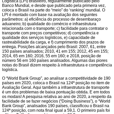
Logística (LPI) brasileiro, regularmente publicado pelo
Banco Mundial, e desde que publicado pela primeira vez,
coloca o Brasil na parte do “meio” do ‘ranking’ mundial. O
LPI é montado com base na avaliação dos seguintes
parâmetros: a) eficiência do processo de desembaraço
aduaneiro; b) qualidade do comércio e infraestrutura
relacionada com o transporte; c) facilidade para contratar o
transporte com preços competitivos; d) competência e
qualidade dos serviços logísticos, e) capacidade de
rastreabilidade da carga, e f) cumprimento dos prazos de
entrega. Posições alcançados pelo Brasil: 2007, 61, entre
150 países analisados; 2010, 41 em 155; 2012, 45 em 155;
2014, 65 em 160; 2016, 55 em 160; e 2018, posição de
número 56 em 160 países analisados. Algumas das piores
notas do Brasil dizem respeito à infraestrutura e competência
logística.
O “World Bank Group”, ao analisar a competitividade de 190
países em 2020, coloca o Brasil na 124ª posição no item de
Avaliação Geral. Aqui também a infraestrutura de transporte
é um dos problemas de baixa pontuação obtida. E em todos
os modais! A pesquisa relativa ao ano de 2020, a respeito da
facilidade de se fazer negócios (“Doing Business”), o “World
Bank Group”, analisados 190 países, classificou o Brasil na
124ª posição, com nota final igual a 59,1. O primeiro país foi