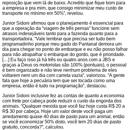
reposição que vem lá de baixo. Acredito que fique bom para
a empresa e pra mim, que consigo minimizar meu custo de
transporte no mínimo em 50%”, revelou.
Junior Sidoni afirmou que o planejamento é essencial para
que a operação da “viagem de três pernas” funcione sem
atrasos indesejáveis tanto para a fazenda quanto para a
transportadora. “Vale lembrar que precisa ser tudo bem
programadinho porque meu gado do Pantanal demora um
dia para chegar no ponto de embarque e eu não posso falhar
para não atrapalhar o embarque do gordo, que é prioridade.
[…] Eu faço isso já há três ou quatro anos com a JBS e
graças a Deus os motoristas são 100% (pontuais), o pessoal
é bem organizado e não teve nenhum problema de eles
voltarem nem um dia com carreta vazia”, valorizou. “A gente
fala que hoje a pecuária tem que ser tocada como uma
empresa, então é tudo na programação”, destacou.
Junior Sidoni inclusive fez as contas de quanto a economia
com frete por cabeça pode reduzir o custo da engorda dos
animais. “Qualquer mexida que você faz hoje custa R$ 20 a
R$ 30 por cabeça. Hoje um valor deste você paga um
arredamento quase 40 dias de pasto para um animal, então
se você economizar 50% disto, você tem 20 dias de pasto
gratuito, concorda?”, calculou.