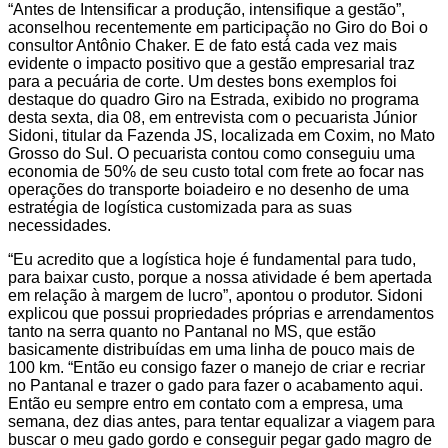
“Antes de Intensificar a produção, intensifique a gestão”,
aconselhou recentemente em participação no Giro do Boi o
consultor Antônio Chaker. E de fato está cada vez mais
evidente o impacto positivo que a gestão empresarial traz
para a pecuária de corte. Um destes bons exemplos foi
destaque do quadro Giro na Estrada, exibido no programa
desta sexta, dia 08, em entrevista com o pecuarista Júnior
Sidoni, titular da Fazenda JS, localizada em Coxim, no Mato
Grosso do Sul. O pecuarista contou como conseguiu uma
economia de 50% de seu custo total com frete ao focar nas
operações do transporte boiadeiro e no desenho de uma
estratégia de logística customizada para as suas
necessidades.
“Eu acredito que a logística hoje é fundamental para tudo,
para baixar custo, porque a nossa atividade é bem apertada
em relação à margem de lucro”, apontou o produtor. Sidoni
explicou que possui propriedades próprias e arrendamentos
tanto na serra quanto no Pantanal no MS, que estão
basicamente distribuídas em uma linha de pouco mais de
100 km. “Então eu consigo fazer o manejo de criar e recriar
no Pantanal e trazer o gado para fazer o acabamento aqui.
Então eu sempre entro em contato com a empresa, uma
semana, dez dias antes, para tentar equalizar a viagem para
buscar o meu gado gordo e conseguir pegar gado magro de