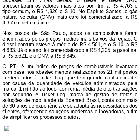
Sudeste. Em Minas Gerais, o diesel e diesel S-10
apresentaram os valores mais altos por litro, a R$ 4,763 o
tipo comum, e R$ 4,826 o S-10. No Espírito Santos, o gás
natural veicular (GNV) mais caro foi comercializado, a R$
4,355 o metro cúbico.
Nos postos de São Paulo, todos os combustíveis foram
encontrados pelos preços médios mais baixos da região. O
diesel comum esteve à média de R$ 4,581, e o S-10, a R$
4,633. Já o etanol foi comercializado a R$ 4,205; a gasolina,
a R$ 5,621; e o GNV, a R$ 3,345.
O IPTL é um índice de preços de combustíveis levantado
com base nos abastecimentos realizados nos 21 mil postos
credenciados à Ticket Log, que tem grande confiabilidade,
por causa da quantidade de veículos administrados pela
marca: 1 milhão ao todo, com uma média de oito transações
por segundo. A Ticket Log, marca de gestão de frotas e
soluções de mobilidade da Edenred Brasil, conta com mais
de 30 anos de experiência e se adapta às necessidades dos
clientes, oferecendo soluções modernas e inovadoras, a fim
de simplificar os processos diários.