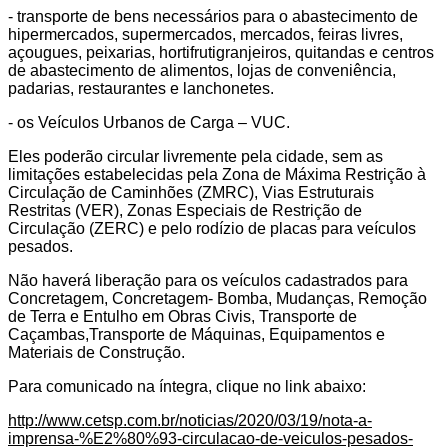
- transporte de bens necessários para o abastecimento de
hipermercados, supermercados, mercados, feiras livres,
açougues, peixarias, hortifrutigranjeiros, quitandas e centros
de abastecimento de alimentos, lojas de conveniência,
padarias, restaurantes e lanchonetes.
- os Veículos Urbanos de Carga – VUC.
Eles poderão circular livremente pela cidade, sem as
limitações estabelecidas pela Zona de Máxima Restrição à
Circulação de Caminhões (ZMRC), Vias Estruturais
Restritas (VER), Zonas Especiais de Restrição de
Circulação (ZERC) e pelo rodízio de placas para veículos
pesados.
Não haverá liberação para os veículos cadastrados para
Concretagem, Concretagem- Bomba, Mudanças, Remoção
de Terra e Entulho em Obras Civis, Transporte de
Caçambas,Transporte de Máquinas, Equipamentos e
Materiais de Construção.
Para comunicado na íntegra, clique no link abaixo:
http://www.cetsp.com.br/noticias/2020/03/19/nota-a-
imprensa-%E2%80%93-circulacao-de-veiculos-pesados-