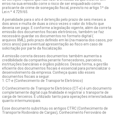
erros na sua emissão corre o risco de ser enquadrado como
praticante de crime de sonegação fiscal, previsto no artigo 1º da
Lei n.º 4.729/65
.
A penalidade para o ato é detenção pelo prazo de seis meses a
dois anos e multa de duas a cinco vezes o valor do tributo que
deveria ser pago. E conforme a legislação vigente, além da correta
emissão dos documentos fiscais eletrônicos, também se faz
necessário
guardar os documentos no formato digital
(
arquivos XML
), pelo prazo definido em lei (na maioria dos casos, por
cinco anos) para eventual apresentação ao fisco em caso de
solicitação por parte da fiscalização.
A emissão correta desses documentos também aumenta a
credibilidade da companhia perante fornecedores, parceiros,
instituições bancárias e órgãos públicos. Dessa forma, a gestão
eficiente dos documentos fiscais é essencial para potencializar o
desenvolvimento da empresa. Conheça quais são esses
documentos fiscais a seguir:
1. CT-e (Conhecimento de Transporte Eletrônico)
O Conhecimento de Transporte Eletrônico (
CT-e
) é um documento
completamente digital cuja finalidade é registrar o transporte de
carga de terceiros. É utilizado tanto para operações interestaduais
quanto intermunicipais.
Esse documento substituiu os antigos CTRC (Conhecimento de
Transporte Rodoviário de Cargas), Conhecimento Ferroviário de