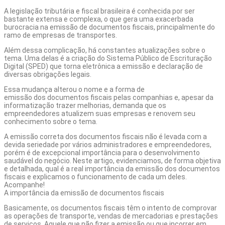
A legislação tributária e fiscal brasileira é conhecida por ser
bastante extensa e complexa, o que gera uma exacerbada
burocracia na emissão de documentos fiscais, principalmente do
ramo de empresas de transportes.
Além dessa complicação, há constantes atualizações sobre o
tema. Uma delas é a criação do Sistema Público de Escrituração
Digital (SPED) que torna eletrônica a emissão e declaração de
diversas obrigações legais.
Essa mudança alterou o nome e a forma de
emissão dos documentos fiscais
pelas companhias e, apesar da
informatização trazer melhorias, demanda que os
empreendedores atualizem suas empresas e renovem seu
conhecimento sobre o tema.
A emissão correta dos documentos fiscais não é levada com a
devida seriedade por vários administradores e empreendedores,
porém é de excepcional importância para o desenvolvimento
saudável do negócio. Neste artigo, evidenciamos, de forma objetiva
e detalhada, qual é a real importância da emissão dos documentos
fiscais e explicamos o funcionamento de cada um deles.
Acompanhe!
A importância da emissão de documentos fiscais
Basicamente, os documentos fiscais têm o intento de comprovar
as operações de transporte, vendas de mercadorias e prestações
de serviços. Aquele que não fizer a emissão ou que incorrer em