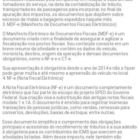
tomadores do serviço, na data da contabilização do tributo;
transportadores de passageiros para incorporar, no final da
apuração dos impostos, os documentos que dispõem sobre
excesso de malas e bagagens expedidos naquele mês.
3. MDF-e (Manifesto de Documentos Fiscais Eletrônicos)
O Manifesto Eletrônico de Documentos Fiscais (
MDF-e
) é um
documento criado com a finalidade de assegurar e agilizar a
fiscalização nos postos fiscais. Seu conteúdo consiste em um
breve resumo da atividade e contém os dados do veículo,
motorista, destino, origem da operação e demais documentos
obrigatórios, como o NF-e e o CT-e.
Sua apresentação é obrigatória desde o ano de 2014 e não o fazer
pode gerar multa e até mesmo a apreensão do veículo no local.
4. NF-e (Nota Fiscal Eletrônica)
A Nota Fiscal Eletrônica (NF-e) é um documento completamente
eletrônico que faz parte do escopo do projeto SPED do Governo
Federal. Sua criação visa a substituição das antigas notas fiscais
modelo 1 e 1A. O documento é emitido para registrar inúmeras
transações de pessoas jurídicas, como vendas, remessas para
consertos, devoluções, baixas de estoque, entre outras.
Esse documento simplifica o cumprimento das obrigações
principais e acessórias do recolhimento de tributos e a sua adesão
é obrigatória para os contribuintes de ICMS que exercem as
atividades listadas. Além desse imposto, nele também são