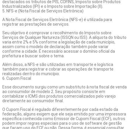
destacados os tributos de PIS, COFINS, Imposto sobre Produtos
Industrializados (IPI) e o Imposto sobre Importação (II).
5. NFS-e (Nota Fiscal de Serviços Eletrônica)
A Nota Fiscal de Serviços Eletrônica (NFS-e) é utilizada para
registrar as prestações de serviços.
Seu objetivo é comprovar o recolhimento do Imposto sobre
Serviços de Qualquer Natureza (ISSQN ou ISS). A alíquota do tributo
varia entre 2% e 5% conforme a legislação de cada município,
assim como o modelo de declaração também pode variar
conforme a cidade. É necessário acessar o domínio oficial da
prefeitura e buscar sobre o tema.
Além disso, a NFS-e são utilizadas em transporte e logística
também para registrar e cobrar as operações de transporte
realizadas dentro do município.
6. Cupom Fiscal
Esse documento surgiu como um substituto à nota fiscal de venda
ao consumidor de modelo 2. Seu propósito consiste em
contabilizar o ICMS dos produtos comercializados pelo varejo
diretamente ao consumidor final.
O Cupom Fiscal é regulado diferentemente por cada estado da
federação, alguns exigem que ele seja emitido por uma impressora
específica conhecida como Emissor de Cupom Fiscal (ECF), outros
podem impor regras especiais para o uso de software de gestão
que façam uso do ECF ou não. Dessa forma, é essencial consultar