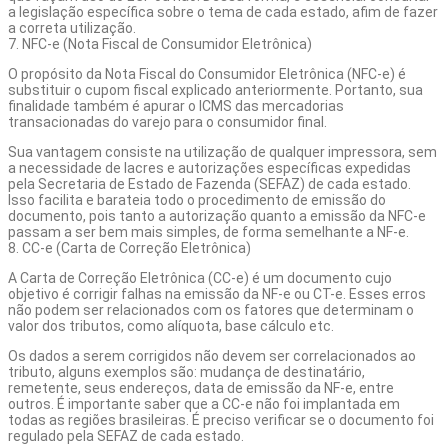
a legislação específica sobre o tema de cada estado, afim de fazer
a correta utilização.
7. NFC-e (Nota Fiscal de Consumidor Eletrônica)
O propósito da Nota Fiscal do Consumidor Eletrônica (NFC-e) é
substituir o cupom fiscal explicado anteriormente. Portanto, sua
finalidade também é apurar o ICMS das mercadorias
transacionadas do varejo para o consumidor final.
Sua vantagem consiste na utilização de qualquer impressora, sem
a necessidade de lacres e autorizações específicas expedidas
pela Secretaria de Estado de Fazenda (SEFAZ) de cada estado.
Isso facilita e barateia todo o procedimento de emissão do
documento, pois tanto a autorização quanto a emissão da NFC-e
passam a ser bem mais simples, de forma semelhante a NF-e.
8. CC-e (Carta de Correção Eletrônica)
A Carta de Correção Eletrônica (CC-e) é um documento cujo
objetivo é corrigir falhas na emissão da NF-e ou CT-e. Esses erros
não podem ser relacionados com os fatores que determinam o
valor dos tributos, como alíquota, base cálculo etc.
Os dados a serem corrigidos não devem ser correlacionados ao
tributo, alguns exemplos são: mudança de destinatário,
remetente, seus endereços, data de emissão da NF-e, entre
outros. É importante saber que a CC-e não foi implantada em
todas as regiões brasileiras. É preciso verificar se o documento foi
regulado pela SEFAZ de cada estado.