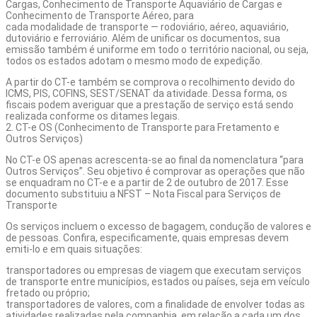
Cargas, Conhecimento de Transporte Aquaviário de Cargas e
Conhecimento de Transporte Aéreo, para
cada modalidade de transporte
— rodoviário, aéreo, aquaviário,
dutoviário e ferroviário. Além de unificar os documentos, sua
emissão também é uniforme em todo o território nacional, ou seja,
todos os estados adotam o mesmo modo de expedição.
A partir do CT-e também se comprova o recolhimento devido do
ICMS, PIS, COFINS, SEST/SENAT da atividade. Dessa forma, os
fiscais podem averiguar que a prestação de serviço está sendo
realizada conforme os ditames legais.
2. CT-e OS (Conhecimento de Transporte para Fretamento e
Outros Serviços)
No
CT-e OS
apenas acrescenta-se ao final da nomenclatura “para
Outros Serviços”. Seu objetivo é comprovar as operações que não
se enquadram no CT-e e a partir de 2 de outubro de 2017. Esse
documento substituiu a NFST – Nota Fiscal para Serviços de
Transporte
Os serviços incluem o excesso de bagagem, condução de valores e
de pessoas. Confira, especificamente, quais empresas devem
emiti-lo e em quais situações:
transportadores ou empresas de viagem que executam serviços
de transporte entre municípios, estados ou países, seja em veículo
fretado ou próprio;
transportadores de valores, com a finalidade de envolver todas as
atividades realizadas pela companhia, em relação a cada um dos