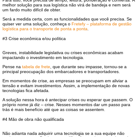
Para isso, você precisa de tempo, leitura, ponderação e conversa.
A
melhor solução para sua logística não virá de bandeja e nem será
um fardo muito difícil de obter
.
Será a medida certa, com as funcionalidades que você precisa. Se
quiser ver uma solução, conheça o
Fretefy – plataforma de gestão
logística para o transporte de ponta a ponta
.
#3 Crise econômica e/ou política
Greves, instabilidade legislativa ou crises econômicas acabam
impactando o investimento em tecnologia.
Pense na
tabela de frete
, que durante seu impasse, tornou-se a
principal preocupação dos embarcadores e transportadores.
Em momentos de crise, as empresas se preocupam em aliviar a
tensão e evitam investimentos
. Assim, a implementação de novas
tecnologias fica afetada.
A solução nessa hora é antecipar crises ou esperar que passem
. O
próprio nome já diz – crise. Nesses momentos dar um passo para
trás é mais benefício até que as coisas se assentem.
#4 Mão de obra não qualificada
Não adianta nada adquirir uma tecnologia se a sua equipe não