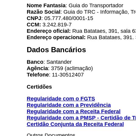
Nome Fantasia
: Guia do Transportador
Razão Social
: Guia do TRC - Informação, Tr
CNPJ
: 05.777.480/0001-15
CCM:
3.242.819-7
Endereço oficial:
Rua Batataes, 391, sala 6
Endereço operacional:
Rua Batataes, 391. 
Dados Bancários
Banco
: Santander
Agência
: 3759 (aclimação)
Telefone
: 11-30512407
Certidões
Regularidade com o FGTS
Regularidade com a Previdência
Regularidade com a Receita Federal
Regularidade com a PMSP - Certidão de Tr
Certidão Conjunta da Receita Federal
Outros Documentos